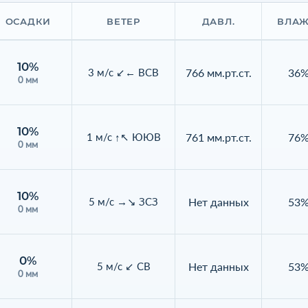
ОСАДКИ
ВЕТЕР
ДАВЛ.
ВЛАЖ
10%
766 мм.рт.ст.
36
3 м/с ↙← ВСВ
0 мм
10%
761 мм.рт.ст.
76
1 м/с ↑↖ ЮЮВ
0 мм
10%
Нет данных
53
5 м/с →↘ ЗСЗ
0 мм
0%
Нет данных
53
5 м/с ↙ СВ
0 мм