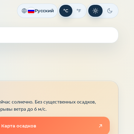
Русский
°C
°F
Светлая тема
Темная те
йчас солнечно. Без существенных осадков,
рывы ветра до 6 м/с.
Карта осадков