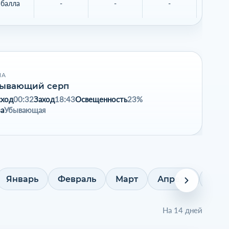
 балла
-
-
-
-
НА
ывающий серп
сход
00:32
Заход
18:43
Освещенность
23%
а
Убывающая
Январь
Февраль
Март
Апрель
Май
На 14 дней