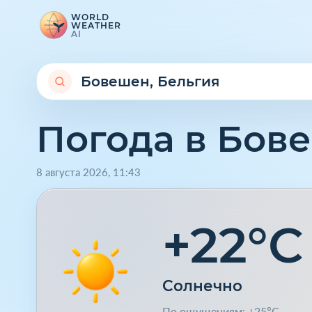
WORLD
WEATHER
AI
Погода в Бов
8 августа 2026
,
11
:
43
+22°C
Солнечно
По ощущениям: +25°C