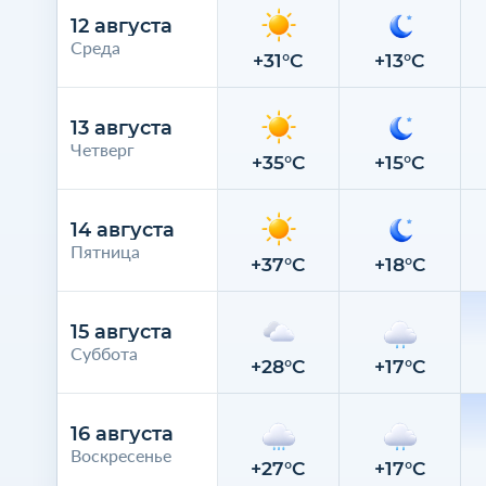
12 августа
Среда
+31°C
+13°C
13 августа
Четверг
+35°C
+15°C
14 августа
Пятница
+37°C
+18°C
15 августа
Суббота
+28°C
+17°C
16 августа
Воскресенье
+27°C
+17°C