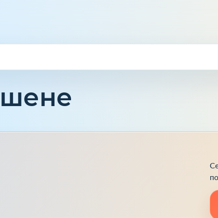
ешене
Се
по