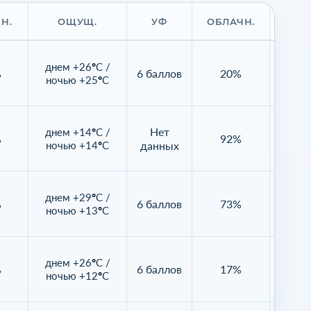
Н.
ОЩУЩ.
УФ
ОБЛАЧН.
ВИД
днем +26°C /
%
6 баллов
20%
16
ночью +25°C
Нет
днем +14°C /
%
92%
16
ночью +14°C
данных
днем +29°C /
%
6 баллов
73%
Нет д
ночью +13°C
днем +26°C /
%
6 баллов
17%
Нет д
ночью +12°C