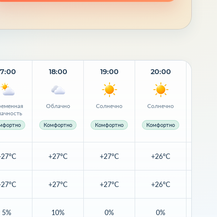
17:00
18:00
19:00
20:00
21:
еменная
Облачно
Солнечно
Солнечно
Солне
лачность
мфортно
Комфортно
Комфортно
Комфортно
Комфор
+27°C
+27°C
+27°C
+26°C
+23
+27°C
+27°C
+27°C
+26°C
+25
5%
10%
0%
0%
0%