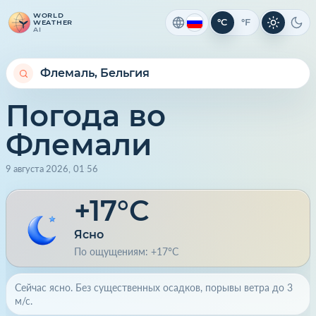
WORLD
°C
°F
WEATHER
Светлая 
Тем
AI
Погода во
Флемали
9 августа 2026
,
01
:
56
+17°C
Ясно
По ощущениям: +17°C
Сейчас ясно. Без существенных осадков, порывы ветра до 3
м/с.