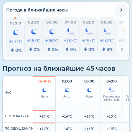
Погода в ближайшие часы
02:00
03:00
04:00
05:00
06:00
07:00
01:00
+16°C
+16°C
+15°C
+15°C
+14°C
+15°C
+17°C
0%
0%
0%
0%
5%
5%
0%
Прогноз на ближайшие 45 часов
Сейчас
02:00
03:00
04:00
0
ЧАС
Ясно
Ясно
Ясно
Переменная
Пер
облачность
обл
+17°C
+16°C
+16°C
+15°C
+
ТЕМПЕРАТУРА
+17°C
+16°C
+16°C
+15°C
+
ПО ОЩУЩЕНИЯМ