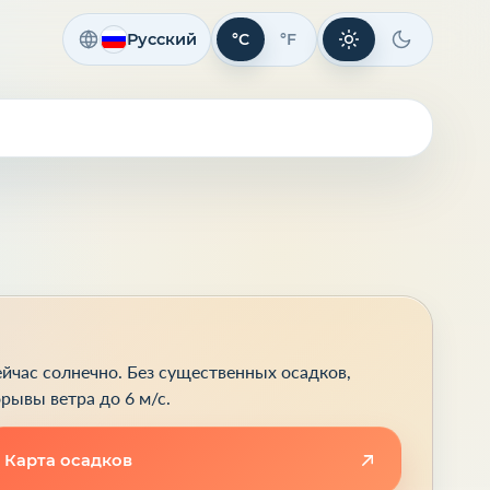
Русский
°C
°F
Светлая тема
Темная те
йчас солнечно. Без существенных осадков,
рывы ветра до 6 м/с.
Карта осадков