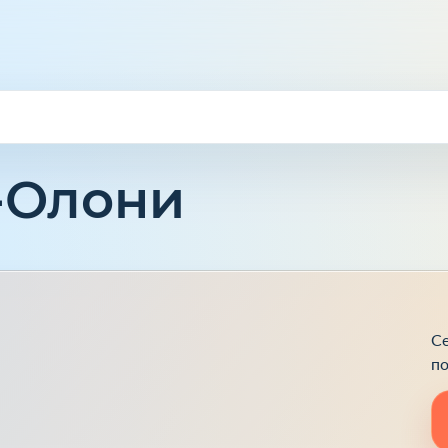
с-Олони
Се
по