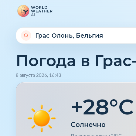
WORLD
WEATHER
AI
Погода в Гра
8 августа 2026
,
16
:
43
+28°C
Солнечно
По ощущениям: +28°C