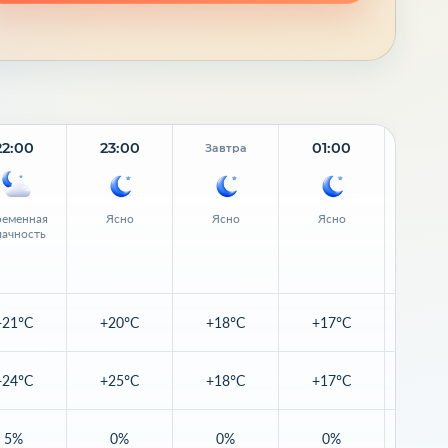
22:00
23:00
01:00
02:
Завтра
еменная
Ясно
Ясно
Ясно
Ясн
лачность
+21°C
+20°C
+18°C
+17°C
+16
+24°C
+25°C
+18°C
+17°C
+16
5%
0%
0%
0%
0%