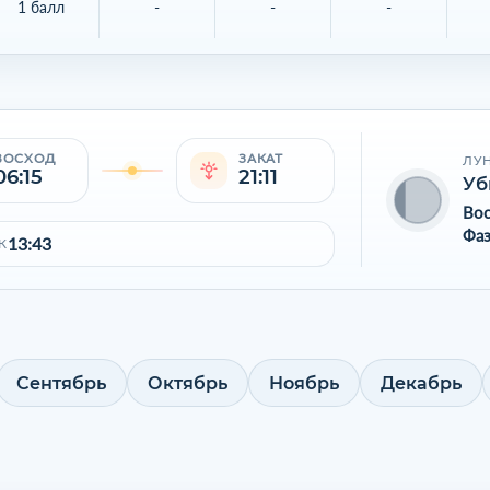
1 балл
-
-
-
ВОСХОД
ЗАКАТ
ЛУ
06:15
21:11
Уб
Во
Фаз
13:43
К
Сентябрь
Октябрь
Ноябрь
Декабрь