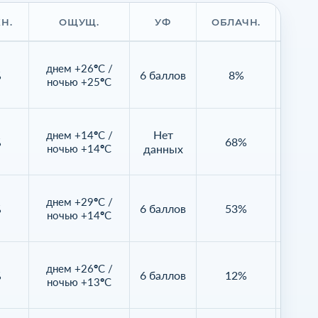
Н.
ОЩУЩ.
УФ
ОБЛАЧН.
ВИД
днем +26°C /
%
6 баллов
8%
16
ночью +25°C
Нет
днем +14°C /
%
68%
16
ночью +14°C
данных
днем +29°C /
%
6 баллов
53%
Нет д
ночью +14°C
днем +26°C /
%
6 баллов
12%
Нет д
ночью +13°C