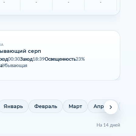
-
-
-
-
-
НА
ывающий серп
сход
00:30
Заход
18:39
Освещенность
23%
а
Убывающая
Январь
Февраль
Март
Апрель
Май
На 14 дней