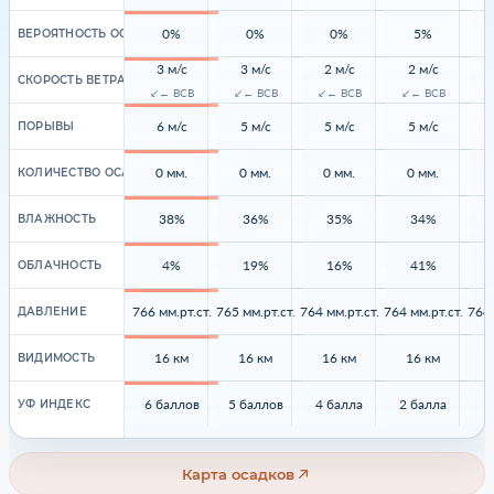
0%
0%
0%
5%
ВЕРОЯТНОСТЬ ОСАДКОВ
3 м/с
3 м/с
2 м/с
2 м/с
СКОРОСТЬ ВЕТРА
↙← ВСВ
↙← ВСВ
↙← ВСВ
↙← ВСВ
↙
6 м/с
5 м/с
5 м/с
5 м/с
ПОРЫВЫ
0 мм.
0 мм.
0 мм.
0 мм.
КОЛИЧЕСТВО ОСАДКОВ
38%
36%
35%
34%
ВЛАЖНОСТЬ
4%
19%
16%
41%
ОБЛАЧНОСТЬ
766 мм.рт.ст.
765 мм.рт.ст.
764 мм.рт.ст.
764 мм.рт.ст.
764 
ДАВЛЕНИЕ
16 км
16 км
16 км
16 км
ВИДИМОСТЬ
6 баллов
5 баллов
4 балла
2 балла
1
УФ ИНДЕКС
Карта осадков