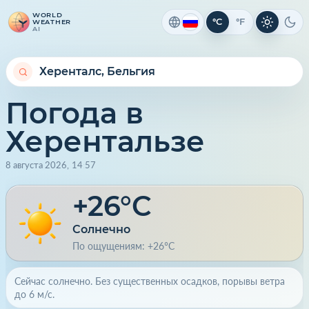
WORLD
°C
°F
WEATHER
Светлая 
Тем
AI
Погода в
Херентальзе
8 августа 2026
,
14
:
57
+26°C
Солнечно
По ощущениям: +26°C
Сейчас солнечно. Без существенных осадков, порывы ветра
до 6 м/с.