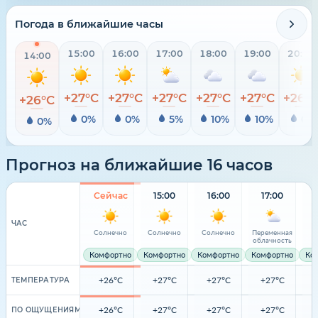
Погода в ближайшие часы
15:00
16:00
17:00
18:00
19:00
20:00
14:00
+27°C
+27°C
+27°C
+27°C
+27°C
+26°
+26°C
0%
0%
5%
10%
10%
0%
0%
Прогноз на ближайшие 16 часов
Сейчас
15:00
16:00
17:00
ЧАС
Солнечно
Солнечно
Солнечно
Переменная
О
облачность
Комфортно
Комфортно
Комфортно
Комфортно
Ко
+26°C
+27°C
+27°C
+27°C
ТЕМПЕРАТУРА
+26°C
+27°C
+27°C
+27°C
ПО ОЩУЩЕНИЯМ