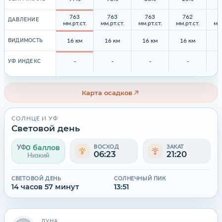
763
763
763
762
ДАВЛЕНИЕ
мм.рт.ст.
мм.рт.ст.
мм.рт.ст.
мм.рт.ст.
мм.
16 км
16 км
16 км
16 км
1
ВИДИМОСТЬ
-
-
-
-
УФ ИНДЕКС
Карта осадков
СОЛНЦЕ И УФ
Световой день
0 баллов
УФ
ВОСХОД
ЗАКАТ
06:23
21:20
Низкий
СВЕТОВОЙ ДЕНЬ
СОЛНЕЧНЫЙ ПИК
14 часов 57 минут
13:51
ЛУНА