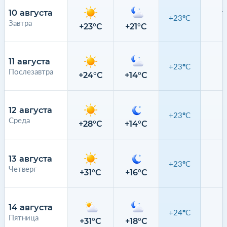
10 августа
+23°C
Завтра
0
+23°C
+21°C
11 августа
+23°C
Послезавтра
0
+24°C
+14°C
12 августа
+23°C
Среда
0
+28°C
+14°C
13 августа
+23°C
Четверг
0
+31°C
+16°C
14 августа
+24°C
Пятница
0
+31°C
+18°C