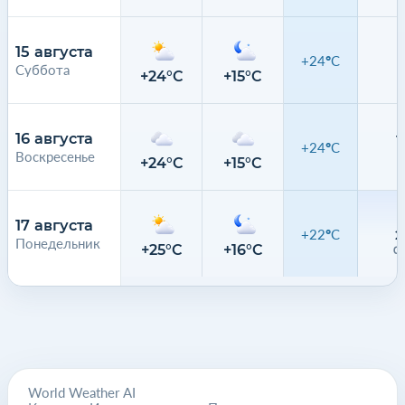
15 августа
+24°C
Суббота
0
+24°C
+15°C
16 августа
+24°C
Воскресенье
0
+24°C
+15°C
17 августа
+22°C
2
Понедельник
+25°C
+16°C
0.
World Weather AI