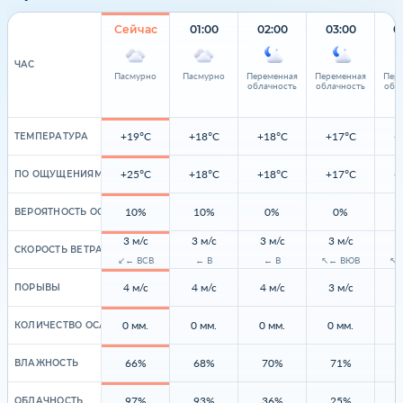
Сейчас
01:00
02:00
03:00
0
ЧАС
Пасмурно
Пасмурно
Переменная
Переменная
Пер
облачность
облачность
обл
+19°C
+18°C
+18°C
+17°C
+
ТЕМПЕРАТУРА
+25°C
+18°C
+18°C
+17°C
+
ПО ОЩУЩЕНИЯМ
10%
10%
0%
0%
ВЕРОЯТНОСТЬ ОСАДКОВ
3 м/с
3 м/с
3 м/с
3 м/с
3
СКОРОСТЬ ВЕТРА
↙← ВСВ
← В
← В
↖← ВЮВ
↖←
4 м/с
4 м/с
4 м/с
3 м/с
4
ПОРЫВЫ
0 мм.
0 мм.
0 мм.
0 мм.
0
КОЛИЧЕСТВО ОСАДКОВ
66%
68%
70%
71%
ВЛАЖНОСТЬ
97%
93%
36%
25%
ОБЛАЧНОСТЬ