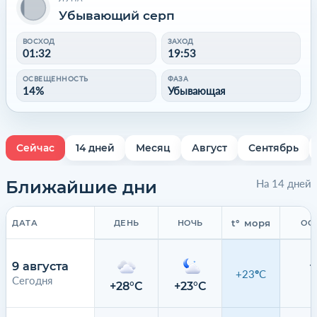
Убывающий серп
ВОСХОД
ЗАХОД
01:32
19:53
ОСВЕЩЕННОСТЬ
ФАЗА
14%
Убывающая
Сейчас
14 дней
Месяц
Август
Сентябрь
Ближайшие дни
На 14 дней
t° моря
ДАТА
ДЕНЬ
НОЧЬ
ОС
9 августа
+23°C
Сегодня
0
+28°C
+23°C