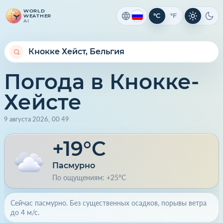
WORLD
°C
°F
WEATHER
Светлая 
Тем
AI
Погода в Кнокке-
Хейсте
9 августа 2026
,
00
:
49
+19°C
Пасмурно
По ощущениям: +25°C
Сейчас пасмурно. Без существенных осадков, порывы ветра
до 4 м/с.