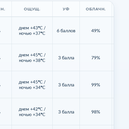
Н.
ОЩУЩ.
УФ
ОБЛАЧН.
ВИД
днем +43°C /
%
6 баллов
49%
16
ночью +37°C
днем +45°C /
%
3 балла
79%
16
ночью +38°C
днем +45°C /
%
3 балла
99%
Нет д
ночью +34°C
днем +42°C /
%
3 балла
98%
Нет д
ночью +34°C