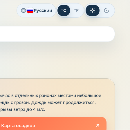
Русский
°C
°F
Светлая тема
Темная те
йчас в отдельных районах местами небольшой
ждь с грозой. Дождь может продолжиться,
рывы ветра до 4 м/с.
Карта осадков