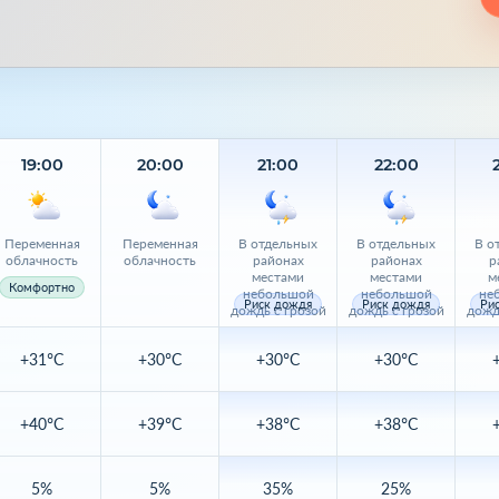
19:00
20:00
21:00
22:00
Переменная
Переменная
В отдельных
В отдельных
В о
облачность
облачность
районах
районах
р
местами
местами
м
Комфортно
небольшой
небольшой
не
Риск дождя
Риск дождя
Ри
дождь с грозой
дождь с грозой
дожд
+31°C
+30°C
+30°C
+30°C
+40°C
+39°C
+38°C
+38°C
5%
5%
35%
25%