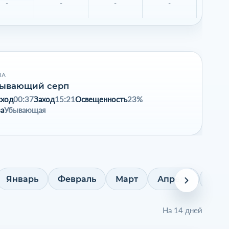
-
-
-
-
-
НА
ывающий серп
сход
00:37
Заход
15:21
Освещенность
23%
а
Убывающая
Январь
Февраль
Март
Апрель
Май
На 14 дней