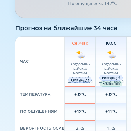
По ощущениям: +42°C
Прогноз на ближайшие 34 часа
Сейчас
18:00
ЧАС
В отдельных
В отдельных
районах
районах
местами
местами
небольшой
небольшой
Риск дождя
Риск дождя
дождь с грозой
дождь с грозой
Комфортно
+32°C
+32°C
ТЕМПЕРАТУРА
+42°C
+41°C
ПО ОЩУЩЕНИЯМ
35%
15%
ВЕРОЯТНОСТЬ ОСАДКОВ