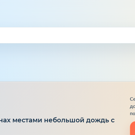
Се
до
по
нах местами небольшой дождь с