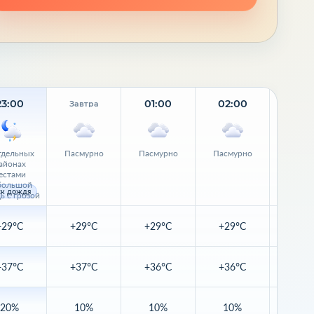
23:00
01:00
02:00
03:
Завтра
тдельных
Пасмурно
Пасмурно
Пасмурно
Пасму
айонах
естами
большой
ск дождя
ь с грозой
+29°C
+29°C
+29°C
+29°C
+29
+37°C
+37°C
+36°C
+36°C
+36
20%
10%
10%
10%
10