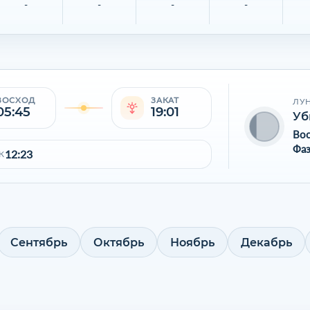
-
-
-
-
ВОСХОД
ЗАКАТ
ЛУ
05:45
19:01
Уб
Во
Фаз
12:23
К
Сентябрь
Октябрь
Ноябрь
Декабрь