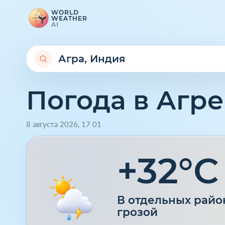
WORLD
WEATHER
AI
Погода в Агре
8 августа 2026
,
17
:
01
+32°C
В отдельных райо
грозой