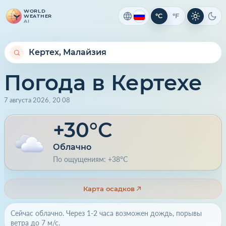
WORLD
°C
°F
WEATHER
Светлая 
Тем
AI
Погода в Кертехе
7 августа 2026
,
20
:
08
+30°C
Облачно
По ощущениям: +38°C
Карта осадков
Сейчас облачно. Через 1-2 часа возможен дождь, порывы
ветра до 7 м/с.