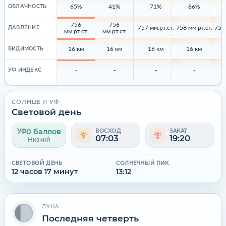
65%
41%
71%
86%
ОБЛАЧНОСТЬ
756
756
757 мм.рт.ст.
758 мм.рт.ст.
758 
ДАВЛЕНИЕ
мм.рт.ст.
мм.рт.ст.
16 км
16 км
16 км
16 км
ВИДИМОСТЬ
-
-
-
-
УФ ИНДЕКС
СОЛНЦЕ И УФ
Световой день
0 баллов
УФ
ВОСХОД
ЗАКАТ
07:03
19:20
Низкий
СВЕТОВОЙ ДЕНЬ
СОЛНЕЧНЫЙ ПИК
12 часов 17 минут
13:12
ЛУНА
Последняя четверть