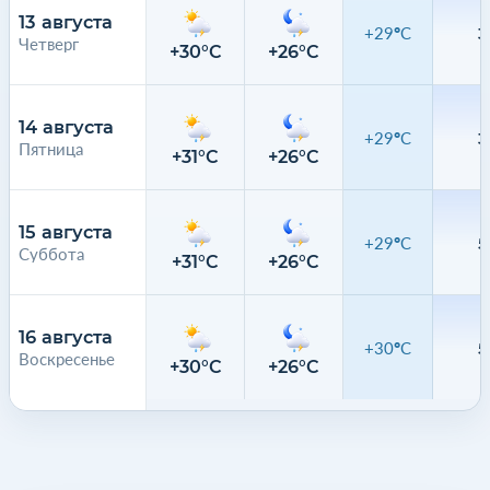
13 августа
+29°C
3
Четверг
+30°C
+26°C
4
14 августа
+29°C
3
Пятница
+31°C
+26°C
3
15 августа
+29°C
5
Суббота
+31°C
+26°C
6
16 августа
+30°C
5
Воскресенье
+30°C
+26°C
4