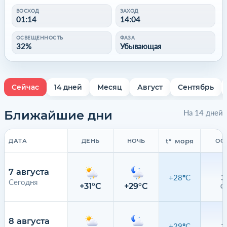
ВОСХОД
ЗАХОД
01:14
14:04
ОСВЕЩЕННОСТЬ
ФАЗА
32%
Убывающая
Сейчас
14 дней
Месяц
Август
Сентябрь
Ближайшие дни
На 14 дней
t° моря
ДАТА
ДЕНЬ
НОЧЬ
ОС
7 августа
+28°C
3
Сегодня
+31°C
+29°C
0.
8 августа
+29°C
3