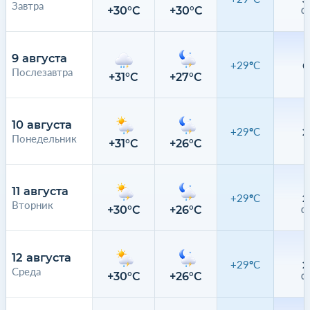
Завтра
+30°C
+30°C
0.
9 августа
+29°C
6
Послезавтра
+31°C
+27°C
8
10 августа
+29°C
2
Понедельник
+31°C
+26°C
1
11 августа
+29°C
2
Вторник
+30°C
+26°C
0.
12 августа
+29°C
2
Среда
+30°C
+26°C
0.