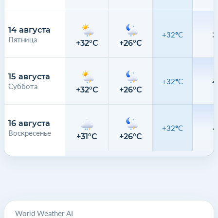
14 августа
+32°C
3
Пятница
+32°C
+26°C
2
15 августа
+32°C
4
Суббота
+32°C
+26°C
6
16 августа
+32°C
4
Воскресенье
+31°C
+26°C
5
World Weather AI