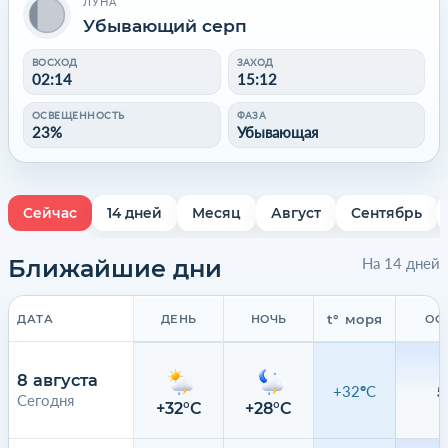
ЛУНА
Убывающий серп
ВОСХОД
ЗАХОД
02:14
15:12
ОСВЕЩЕННОСТЬ
ФАЗА
23%
Убывающая
Сейчас
14 дней
Месяц
Август
Сентябрь
Ближайшие дни
На 14 дней
t° моря
ДАТА
ДЕНЬ
НОЧЬ
ОС
8 августа
+32°C
5
Сегодня
+32°C
+28°C
4