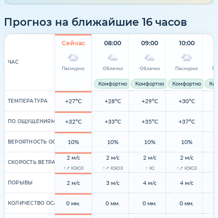
Прогноз на ближайшие 16 часов
Сейчас
08:00
09:00
10:00
ЧАС
Пасмурно
Облачно
Облачно
Пасмурно
Па
Комфортно
Комфортно
Комфортно
Ко
+27°C
+28°C
+29°C
+30°C
ТЕМПЕРАТУРА
+32°C
+33°C
+35°C
+37°C
ПО ОЩУЩЕНИЯМ
10%
10%
10%
10%
ВЕРОЯТНОСТЬ ОСАДКОВ
2 м/с
2 м/с
2 м/с
2 м/с
СКОРОСТЬ ВЕТРА
↑↗ ЮЮЗ
↑↗ ЮЮЗ
↑ Ю
↑↗ ЮЮЗ
2 м/с
3 м/с
4 м/с
4 м/с
ПОРЫВЫ
0 мм.
0 мм.
0 мм.
0 мм.
КОЛИЧЕСТВО ОСАДКОВ