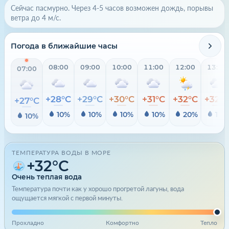
Сейчас пасмурно. Через 4-5 часов возможен дождь, порывы
ветра до 4 м/с.
Погода в ближайшие часы
08:00
09:00
10:00
11:00
12:00
13:00
07:00
+28°C
+29°C
+30°C
+31°C
+32°C
+32°
+27°C
10%
10%
10%
10%
20%
10%
10%
ТЕМПЕРАТУРА ВОДЫ В МОРЕ
+32°C
Очень теплая вода
Температура почти как у хорошо прогретой лагуны, вода
ощущается мягкой с первой минуты.
Прохладно
Комфортно
Тепло