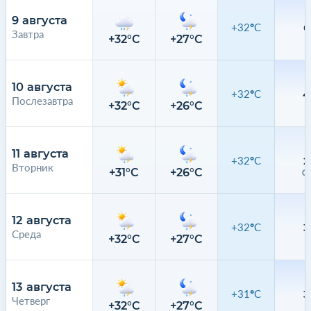
9 августа
+32°C
6
Завтра
+32°C
+27°C
5
10 августа
+32°C
4
Послезавтра
+32°C
+26°C
3
11 августа
+32°C
2
Вторник
+31°C
+26°C
0.
12 августа
+32°C
3
Среда
+32°C
+27°C
1
13 августа
+31°C
3
Четверг
+32°C
+27°C
4