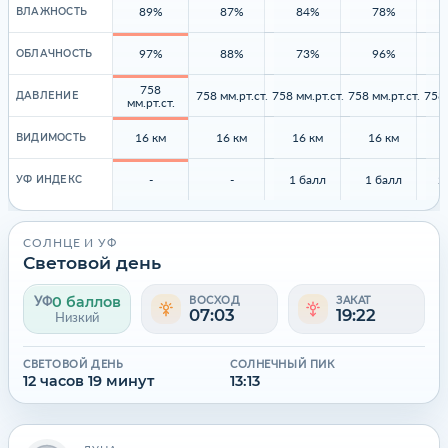
89%
87%
84%
78%
ВЛАЖНОСТЬ
97%
88%
73%
96%
ОБЛАЧНОСТЬ
758
758 мм.рт.ст.
758 мм.рт.ст.
758 мм.рт.ст.
758 
ДАВЛЕНИЕ
мм.рт.ст.
16 км
16 км
16 км
16 км
ВИДИМОСТЬ
-
-
1 балл
1 балл
2
УФ ИНДЕКС
СОЛНЦЕ И УФ
Световой день
0 баллов
УФ
ВОСХОД
ЗАКАТ
07:03
19:22
Низкий
СВЕТОВОЙ ДЕНЬ
СОЛНЕЧНЫЙ ПИК
12 часов 19 минут
13:13