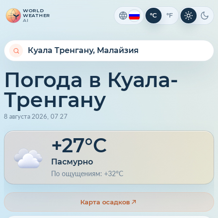
WORLD
°C
°F
WEATHER
Светлая 
Тем
AI
Погода в Куала-
Тренгану
8 августа 2026
,
07
:
27
+27°C
Пасмурно
По ощущениям: +32°C
Карта осадков