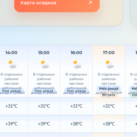
Карта осадков
14:00
15:00
16:00
17:00
В отдельных
В отдельных
В отдельных
В отдельных
В о
районах
районах
районах
районах
р
местами
местами
местами
местами
м
небольшой
небольшой
небольшой
небольшой
не
Риск дождя
Ри
Риск дождя
Риск дождя
Риск дождя
дождь с грозой
дождь с грозой
дождь с грозой
дождь с грозой
дожд
Ветрено
Ко
+31°C
+31°C
+31°C
+31°C
+39°C
+39°C
+38°C
+38°C