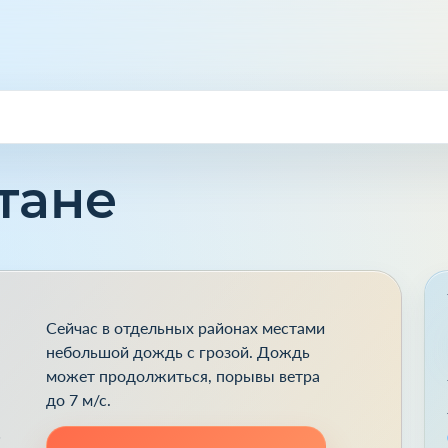
тане
Сейчас в отдельных районах местами
небольшой дождь с грозой. Дождь
может продолжиться, порывы ветра
до 7 м/с.
ь