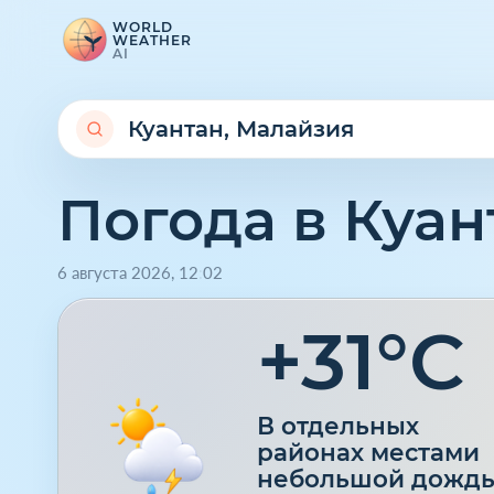
WORLD
WEATHER
AI
Погода в Куан
6 августа 2026
,
12
:
02
+31°C
В отдельных
районах местами
небольшой дожд