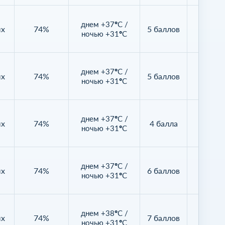
днем +37°C /
ых
74%
5 баллов
99%
ночью +31°C
днем +37°C /
ых
74%
5 баллов
99%
ночью +31°C
днем +37°C /
ых
74%
4 балла
93%
ночью +31°C
днем +37°C /
ых
74%
6 баллов
78%
ночью +31°C
днем +38°C /
ых
74%
7 баллов
72%
ночью +31°C