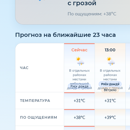
с грозой
По ощущениям: +38°C
Прогноз на ближайшие 23 часа
Сейчас
13:00
ЧАС
В отдельных
В отдельных
районах
районах
местами
местами
небольшой
небольшой
Риск дождя
Риск дождя
дождь с грозой
дождь с грозой
Ветрено
+31°C
+31°C
ТЕМПЕРАТУРА
+38°C
+39°C
ПО ОЩУЩЕНИЯМ