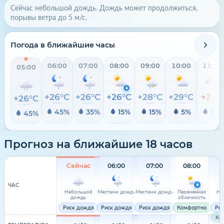
Сейчас небольшой дождь. Дождь может продолжиться,
порывы ветра до 5 м/с.
Погода в ближайшие часы
06:00
07:00
08:00
09:00
10:00
11:00
05:00
+26°C
+26°C
+26°C
+28°C
+29°C
+31°C
+26°C
45%
35%
15%
15%
5%
10%
45%
Прогноз на ближайшие 18 часов
Сейчас
06:00
07:00
08:00
ЧАС
Небольшой
Местами дождь
Местами дождь
Переменная
Не
дождь
облачность
Риск дождя
Риск дождя
Риск дождя
Комфортно
Ри
Ко