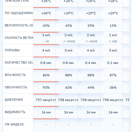
+26°C
+26°C
+26°C
+26°C
ТЕМПЕРАТУРА
+30°C
+29°C
+29°C
+29°C
ПО ОЩУЩЕНИЯМ
45%
45%
35%
15%
ВЕРОЯТНОСТЬ ОСАДКОВ
2 м/с
2 м/с
2 м/с
2 м/с
СКОРОСТЬ ВЕТРА
↑ Ю
↑↖ ЮЮВ
↑↖ ЮЮВ
↖ ЮВ
↑
3 м/с
3 м/с
4 м/с
3 м/с
ПОРЫВЫ
0.8 мм.
0.8 мм.
0.4 мм.
0.1 мм.
0
КОЛИЧЕСТВО ОСАДКОВ
86%
88%
88%
87%
ВЛАЖНОСТЬ
93%
63%
44%
36%
ОБЛАЧНОСТЬ
757 мм.рт.ст.
758 мм.рт.ст.
758 мм.рт.ст.
758 мм.рт.ст.
758 
ДАВЛЕНИЕ
16 км
16 км
16 км
16 км
ВИДИМОСТЬ
-
-
-
-
УФ ИНДЕКС