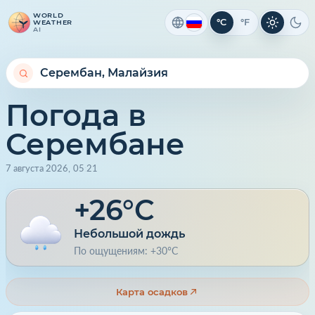
WORLD
°C
°F
WEATHER
Светлая 
Тем
AI
Погода в
Серембане
7 августа 2026
,
05
:
21
+26°C
Небольшой дождь
По ощущениям: +30°C
Карта осадков