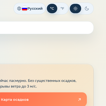
Русский
°C
°F
Светлая тема
Темная те
йчас пасмурно. Без существенных осадков,
рывы ветра до 3 м/с.
Карта осадков