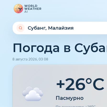
WORLD
WEATHER
AI
Погода в Суба
8 августа 2026
,
03
:
08
+26°C
Пасмурно
По ощущениям: +29°C