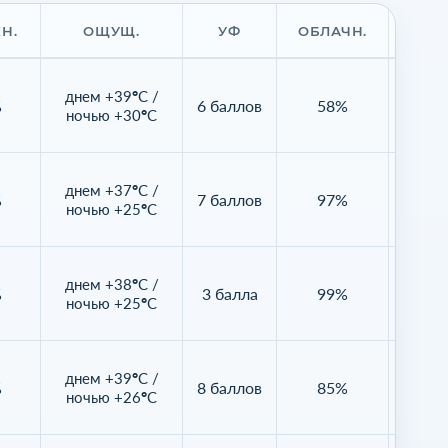
Н.
ОЩУЩ.
УФ
ОБЛАЧН.
ВИД
днем +39°C /
%
6 баллов
58%
16
ночью +30°C
днем +37°C /
%
7 баллов
97%
Нет д
ночью +25°C
днем +38°C /
%
3 балла
99%
Нет д
ночью +25°C
днем +39°C /
%
8 баллов
85%
Нет д
ночью +26°C