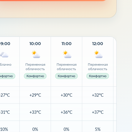
09:00
10:00
11:00
12:00
13:
блачно
Переменная
Переменная
Переменная
Переме
облачность
облачность
облачность
облачн
мфортно
Комфортно
Комфортно
Комфортно
+27°C
+29°C
+30°C
+32°C
+33
+31°C
+33°C
+36°C
+37°C
+38
10%
0%
0%
5%
5%