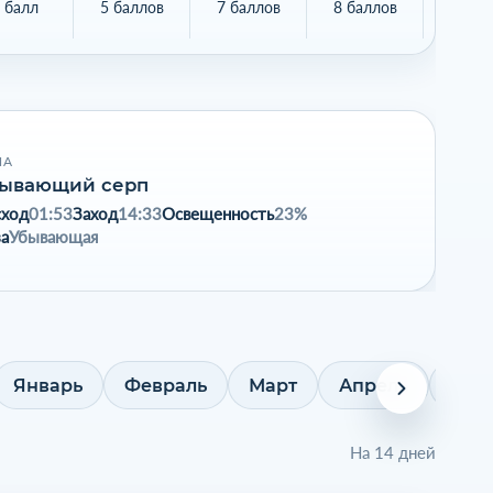
 балл
5 баллов
7 баллов
8 баллов
8 бал
НА
ывающий серп
сход
01:53
Заход
14:33
Освещенность
23%
а
Убывающая
Январь
Февраль
Март
Апрель
Май
На 14 дней