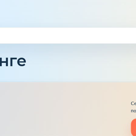
нге
Се
по