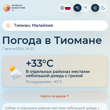
WORLD
°C
°F
WEATHER
Светлая 
Тем
AI
Погода в Тиомане
7 августа 2026
,
16
:
23
+33°C
В отдельных районах местами
небольшой дождь с грозой
По ощущениям: +41°C
Карта осадков
Сейчас в отдельных районах местами небольшой дождь с