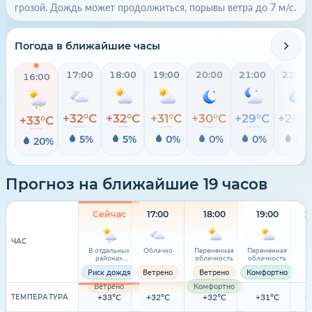
грозой. Дождь может продолжиться, порывы ветра до 7 м/с.
Погода в ближайшие часы
17:00
18:00
19:00
20:00
21:00
22:00
16:00
+32°C
+32°C
+31°C
+30°C
+29°C
+28°
+33°C
5%
5%
0%
0%
0%
0%
20%
Прогноз на ближайшие 19 часов
Сейчас
17:00
18:00
19:00
2
ЧАС
В отдельных
Облачно
Переменная
Переменная
районах
облачность
облачность
местами
Риск дождя
Ветрено
Ветрено
Комфортно
небольшой
дождь с грозой
Ветрено
Комфортно
+33°C
+32°C
+32°C
+31°C
+
ТЕМПЕРАТУРА