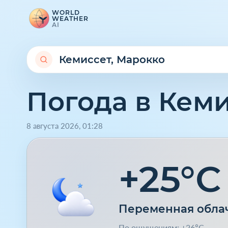
WORLD
WEATHER
AI
Погода в Кем
8 августа 2026
,
01
:
28
+25°C
Переменная обла
По ощущениям: +26°C