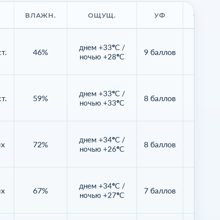
ВЛАЖН.
ОЩУЩ.
УФ
ОБЛАЧ
днем +33°C /
т.
46%
9 баллов
0%
ночью +28°C
днем +33°C /
т.
59%
8 баллов
41%
ночью +33°C
днем +34°C /
ых
72%
8 баллов
45%
ночью +26°C
днем +34°C /
ых
67%
7 баллов
96%
ночью +27°C