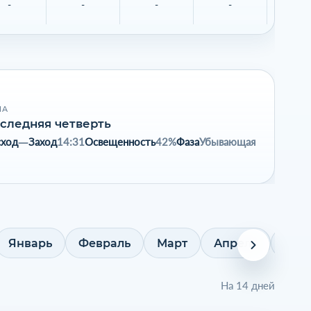
-
-
-
-
-
НА
следняя четверть
сход
—
Заход
14:31
Освещенность
42%
Фаза
Убывающая
Январь
Февраль
Март
Апрель
Май
На 14 дней