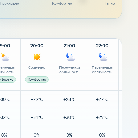
Прохладно
Комфортно
Тепло
19:00
20:00
21:00
22:00
23:
еменная
Солнечно
Переменная
Переменная
Переме
лачность
облачность
облачность
облачн
мфортно
Комфортно
+30°C
+29°C
+28°C
+27°C
+26
+32°C
+31°C
+30°C
+29°C
+28
0%
0%
0%
0%
5%