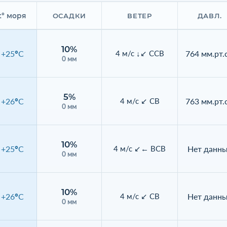
t° моря
ОСАДКИ
ВЕТЕР
ДАВЛ.
10%
+25°C
764 мм.рт.с
4 м/с ↓↙ ССВ
0 мм
5%
+26°C
763 мм.рт.с
4 м/с ↙ СВ
0 мм
10%
+25°C
Нет данн
4 м/с ↙← ВСВ
0 мм
10%
+26°C
Нет данн
4 м/с ↙ СВ
0 мм