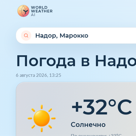
WORLD
WEATHER
AI
Погода в Над
6 августа 2026
,
13
:
25
+32°C
Солнечно
По ощущениям: +33°C