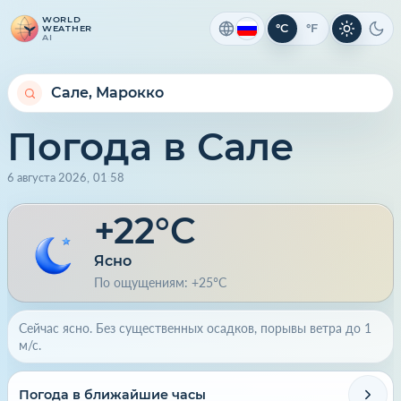
WORLD
°C
°F
WEATHER
Светлая 
Тем
AI
Погода в Сале
6 августа 2026
,
01
:
58
+22°C
Ясно
По ощущениям: +25°C
Сейчас ясно. Без существенных осадков, порывы ветра до 1
м/с.
Погода в ближайшие часы