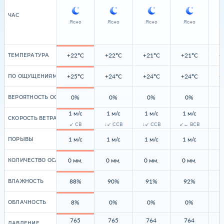
ЧАС
Ясно
Ясно
Ясно
Ясно
+22°C
+22°C
+21°C
+21°C
+
ТЕМПЕРАТУРА
+25°C
+24°C
+24°C
+24°C
+
ПО ОЩУЩЕНИЯМ
0%
0%
0%
0%
ВЕРОЯТНОСТЬ ОСАДКОВ
1 м/с
1 м/с
1 м/с
1 м/с
1
СКОРОСТЬ ВЕТРА
↙ СВ
↓↙ ССВ
↓↙ ССВ
↙← ВСВ
1 м/с
1 м/с
1 м/с
1 м/с
1
ПОРЫВЫ
0 мм.
0 мм.
0 мм.
0 мм.
0
КОЛИЧЕСТВО ОСАДКОВ
88%
90%
91%
92%
ВЛАЖНОСТЬ
8%
0%
0%
0%
ОБЛАЧНОСТЬ
765
765
764
764
ДАВЛЕНИЕ