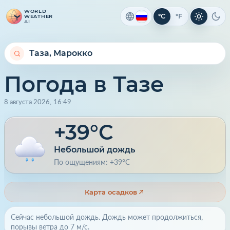
WORLD
°C
°F
WEATHER
Светлая 
Тем
AI
Погода в Тазе
8 августа 2026
,
16
:
49
+39°C
Небольшой дождь
По ощущениям: +39°C
Карта осадков
Сейчас небольшой дождь. Дождь может продолжиться,
порывы ветра до 7 м/с.