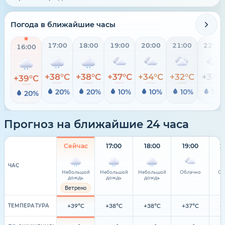
Погода в ближайшие часы
17:00
18:00
19:00
20:00
21:00
22:00
16:00
+38°C
+38°C
+37°C
+34°C
+32°C
+31°C
+39°C
20%
20%
10%
10%
10%
10%
20%
Прогноз на ближайшие 24 часа
Сейчас
17:00
18:00
19:00
2
ЧАС
Небольшой
Небольшой
Небольшой
Облачно
Об
дождь
дождь
дождь
Ветрено
+39°C
+38°C
+38°C
+37°C
+
ТЕМПЕРАТУРА