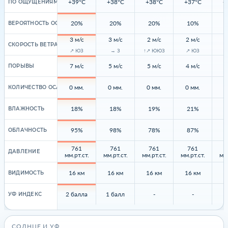
+39°C
+38°C
+38°C
+37°C
+
ПО ОЩУЩЕНИЯМ
20%
20%
20%
10%
ВЕРОЯТНОСТЬ ОСАДКОВ
3 м/с
3 м/с
2 м/с
2 м/с
2
СКОРОСТЬ ВЕТРА
↗ ЮЗ
→ З
↑↗ ЮЮЗ
↗ ЮЗ
7 м/с
5 м/с
5 м/с
4 м/с
4
ПОРЫВЫ
0 мм.
0 мм.
0 мм.
0 мм.
0
КОЛИЧЕСТВО ОСАДКОВ
18%
18%
19%
21%
ВЛАЖНОСТЬ
95%
98%
78%
87%
ОБЛАЧНОСТЬ
761
761
761
761
ДАВЛЕНИЕ
мм.рт.ст.
мм.рт.ст.
мм.рт.ст.
мм.рт.ст.
мм.
16 км
16 км
16 км
16 км
1
ВИДИМОСТЬ
2 балла
1 балл
-
-
УФ ИНДЕКС
СОЛНЦЕ И УФ