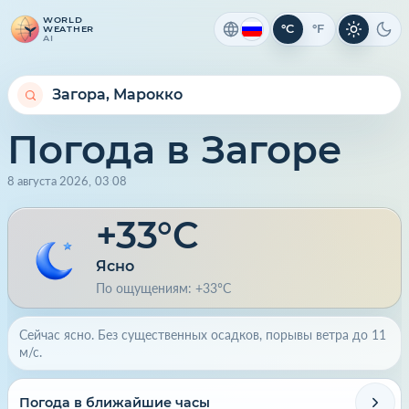
WORLD
°C
°F
WEATHER
Светлая 
Тем
AI
Погода в Загоре
8 августа 2026
,
03
:
08
+33°C
Ясно
По ощущениям: +33°C
Сейчас ясно. Без существенных осадков, порывы ветра до 11
м/с.
Погода в ближайшие часы