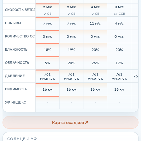
5 м/с
5 м/с
4 м/с
3 м/с
СКОРОСТЬ ВЕТРА
↙ СВ
↙ СВ
↙ СВ
↓↙ ССВ
↓
7 м/с
7 м/с
11 м/с
4 м/с
ПОРЫВЫ
0 мм.
0 мм.
0 мм.
0 мм.
КОЛИЧЕСТВО ОСАДКОВ
18%
19%
20%
20%
ВЛАЖНОСТЬ
5%
20%
26%
17%
ОБЛАЧНОСТЬ
761
761
761
761
761 
ДАВЛЕНИЕ
мм.рт.ст.
мм.рт.ст.
мм.рт.ст.
мм.рт.ст.
16 км
16 км
16 км
16 км
ВИДИМОСТЬ
-
-
-
-
УФ ИНДЕКС
Карта осадков
СОЛНЦЕ И УФ