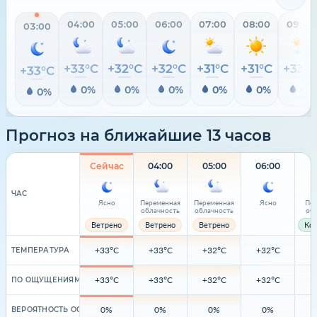
04:00
05:00
06:00
07:00
08:00
09:00
03:00
+33°C
+32°C
+32°C
+31°C
+31°C
+33°
+33°C
0%
0%
0%
0%
0%
0%
0%
Прогноз на ближайшие 13 часов
Сейчас
04:00
05:00
06:00
ЧАС
Ясно
Переменная
Переменная
Ясно
Пе
облачность
облачность
об
Ветрено
Ветрено
Ветрено
Ко
+33°C
+33°C
+32°C
+32°C
ТЕМПЕРАТУРА
+33°C
+33°C
+32°C
+32°C
ПО ОЩУЩЕНИЯМ
0%
0%
0%
0%
ВЕРОЯТНОСТЬ ОСАДКОВ