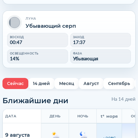
ЛУНА
Убывающий серп
ВОСХОД
ЗАХОД
00:47
17:37
ОСВЕЩЕННОСТЬ
ФАЗА
14%
Убывающая
Сейчас
14 дней
Месяц
Август
Сентябрь
Ближайшие дни
На 14 дней
t° моря
ДАТА
ДЕНЬ
НОЧЬ
ОС
9 августа