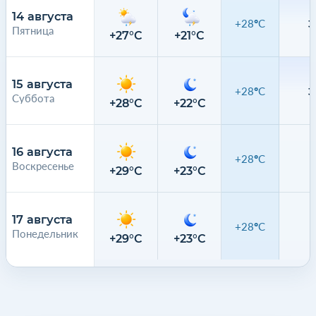
14 августа
+28°C
3
Пятница
+27°C
+21°C
2
15 августа
+28°C
3
Суббота
+28°C
+22°C
2
16 августа
+28°C
Воскресенье
0
+29°C
+23°C
17 августа
+28°C
Понедельник
0
+29°C
+23°C