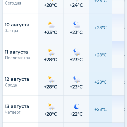
+28°C
4
Сегодня
+28°C
+24°C
6
10 августа
+28°C
4
Завтра
+23°C
+23°C
1
11 августа
+28°C
4
Послезавтра
+28°C
+23°C
4
12 августа
+28°C
2
Среда
+28°C
+23°C
2
13 августа
+28°C
2
Четверг
+28°C
+22°C
1