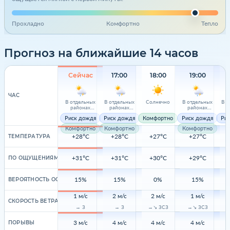
Прохладно
Комфортно
Тепло
Прогноз на ближайшие 14 часов
Сейчас
17:00
18:00
19:00
ЧАС
В отдельных
В отдельных
Солнечно
В отдельных
В о
районах
районах
районах
р
местами
местами
местами
м
Риск дождя
Риск дождя
Комфортно
Риск дождя
Ри
небольшой
небольшой
небольшой
не
дождь с грозой
дождь с грозой
дождь с грозой
дожд
Комфортно
Комфортно
Комфортно
+28°C
+28°C
+27°C
+27°C
ТЕМПЕРАТУРА
+31°C
+31°C
+30°C
+29°C
ПО ОЩУЩЕНИЯМ
15%
15%
0%
15%
ВЕРОЯТНОСТЬ ОСАДКОВ
1 м/с
2 м/с
2 м/с
1 м/с
СКОРОСТЬ ВЕТРА
→ З
→ З
→↘ ЗСЗ
→↘ ЗСЗ
→
3 м/с
4 м/с
4 м/с
4 м/с
ПОРЫВЫ