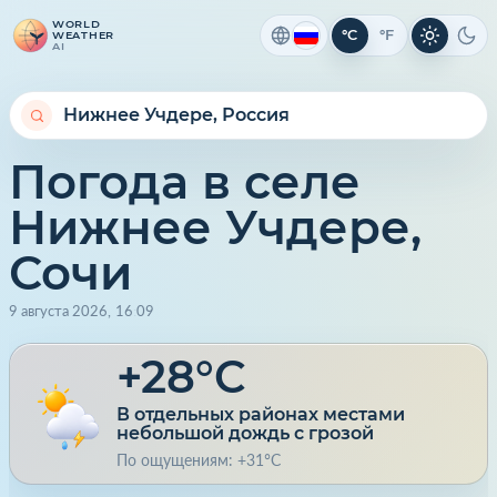
WORLD
°C
°F
WEATHER
Светлая 
Тем
AI
Погода в селе
Нижнее Учдере,
Сочи
9 августа 2026
,
16
:
09
+28°C
В отдельных районах местами
небольшой дождь с грозой
По ощущениям: +31°C