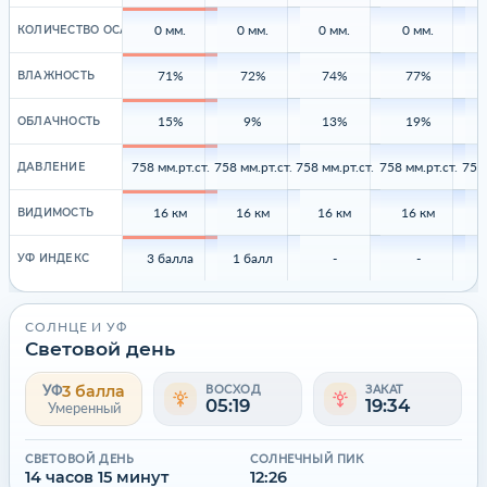
0 мм.
0 мм.
0 мм.
0 мм.
0
КОЛИЧЕСТВО ОСАДКОВ
71%
72%
74%
77%
ВЛАЖНОСТЬ
15%
9%
13%
19%
ОБЛАЧНОСТЬ
758 мм.рт.ст.
758 мм.рт.ст.
758 мм.рт.ст.
758 мм.рт.ст.
758 
ДАВЛЕНИЕ
16 км
16 км
16 км
16 км
ВИДИМОСТЬ
3 балла
1 балл
-
-
УФ ИНДЕКС
СОЛНЦЕ И УФ
Световой день
3 балла
УФ
ВОСХОД
ЗАКАТ
05:19
19:34
Умеренный
СВЕТОВОЙ ДЕНЬ
СОЛНЕЧНЫЙ ПИК
14 часов 15 минут
12:26