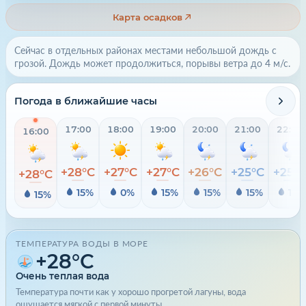
Карта осадков
Сейчас в отдельных районах местами небольшой дождь с
грозой. Дождь может продолжиться, порывы ветра до 4 м/с.
Погода в ближайшие часы
17:00
18:00
19:00
20:00
21:00
22:00
16:00
+28°C
+27°C
+27°C
+26°C
+25°C
+25°
+28°C
15%
0%
15%
15%
15%
15%
15%
ТЕМПЕРАТУРА ВОДЫ В МОРЕ
+28°C
Очень теплая вода
Температура почти как у хорошо прогретой лагуны, вода
ощущается мягкой с первой минуты.