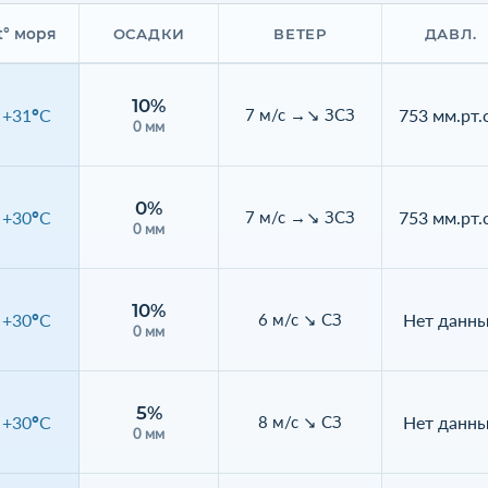
t° моря
ОСАДКИ
ВЕТЕР
ДАВЛ.
10%
+31°C
753 мм.рт.с
7 м/с →↘ ЗСЗ
0 мм
0%
+30°C
753 мм.рт.с
7 м/с →↘ ЗСЗ
0 мм
10%
+30°C
Нет данн
6 м/с ↘ СЗ
0 мм
5%
+30°C
Нет данн
8 м/с ↘ СЗ
0 мм