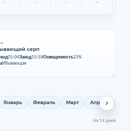
-
-
-
-
-
НА
ывающий серп
сход
01:04
Заход
15:18
Освещенность
23%
а
Убывающая
Январь
Февраль
Март
Апрель
Май
На 14 дней