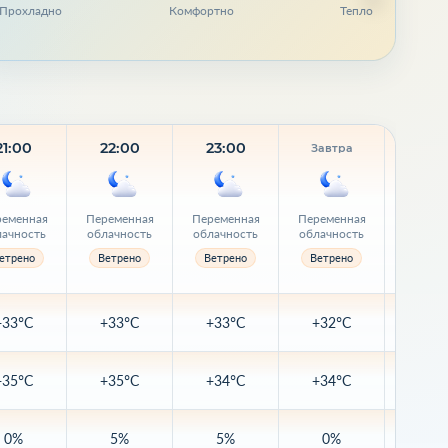
Прохладно
Комфортно
Тепло
21:00
22:00
23:00
01:
Завтра
еменная
Переменная
Переменная
Переменная
Ясн
лачность
облачность
облачность
облачность
етрено
Ветрено
Ветрено
Ветрено
Ветре
+33°C
+33°C
+33°C
+32°C
+32
+35°C
+35°C
+34°C
+34°C
+34
0%
5%
5%
0%
0%