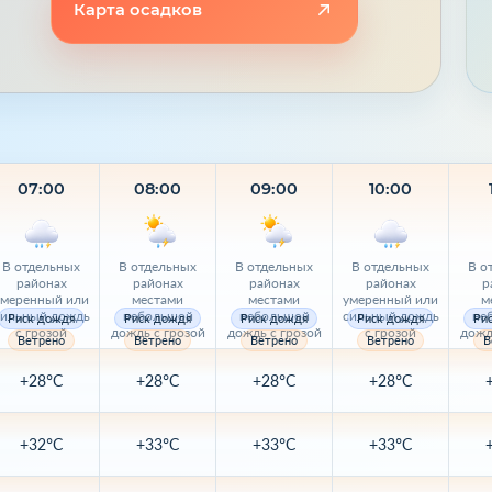
Карта осадков
07:00
08:00
09:00
10:00
В отдельных
В отдельных
В отдельных
В отдельных
В о
районах
районах
районах
районах
р
умеренный или
местами
местами
умеренный или
м
сильный дождь
небольшой
небольшой
сильный дождь
не
Риск дождя
Риск дождя
Риск дождя
Риск дождя
Ри
с грозой
дождь с грозой
дождь с грозой
с грозой
дожд
Ветрено
Ветрено
Ветрено
Ветрено
В
+28°C
+28°C
+28°C
+28°C
+32°C
+33°C
+33°C
+33°C