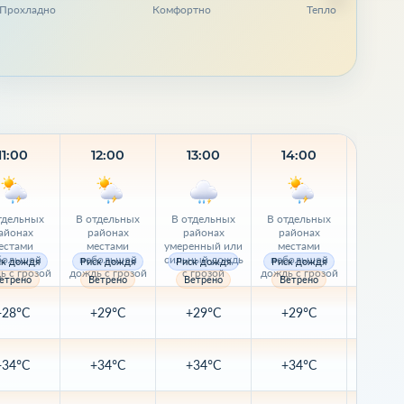
Прохладно
Комфортно
Тепло
11:00
12:00
13:00
14:00
15:
тдельных
В отдельных
В отдельных
В отдельных
В отдел
айонах
районах
районах
районах
район
естами
местами
умеренный или
местами
места
большой
небольшой
сильный дождь
небольшой
небол
ск дождя
Риск дождя
Риск дождя
Риск дождя
Риск д
ь с грозой
дождь с грозой
с грозой
дождь с грозой
дождь с 
етрено
Ветрено
Ветрено
Ветрено
Ветре
+28°C
+29°C
+29°C
+29°C
+29
+34°C
+34°C
+34°C
+34°C
+34