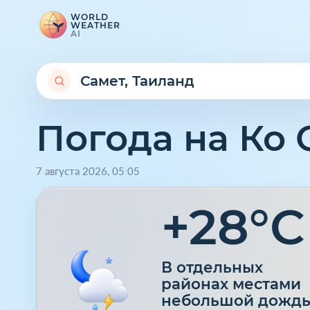
WORLD
WEATHER
AI
Погода на Ко 
7 августа 2026
,
05
:
05
+28°C
В отдельных
районах местами
небольшой дожд