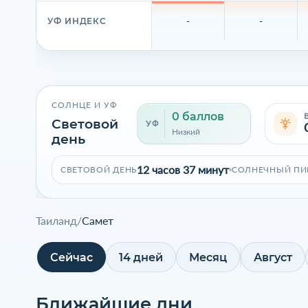
-
-
УФ ИНДЕКС
СОЛНЦЕ И УФ
0 баллов
Световой
УФ
Низкий
день
12 часов 37 минут
СВЕТОВОЙ ДЕНЬ
СОЛНЕЧНЫЙ ПИ
Таиланд
/
Самет
Сейчас
14 дней
Месяц
Август
Ближайшие дни