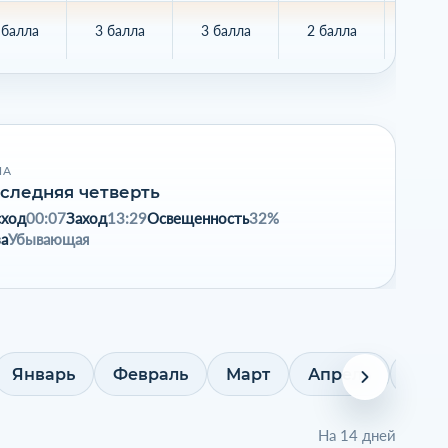
 балла
3 балла
3 балла
2 балла
2 ба
НА
следняя четверть
сход
00:07
Заход
13:29
Освещенность
32%
а
Убывающая
Январь
Февраль
Март
Апрель
Май
На 14 дней