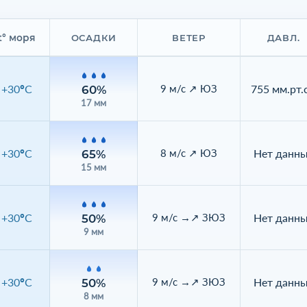
t° моря
ОСАДКИ
ВЕТЕР
ДАВЛ.
+30°C
755 мм.рт.с
9 м/с ↗ ЮЗ
60%
17 мм
+30°C
Нет данн
8 м/с ↗ ЮЗ
65%
15 мм
+30°C
Нет данн
9 м/с →↗ ЗЮЗ
50%
9 мм
+30°C
Нет данн
9 м/с →↗ ЗЮЗ
50%
8 мм