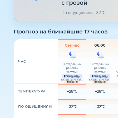
с грозой
По ощущениям: +32°C
Прогноз на ближайшие 17 часов
Сейчас
06:00
ЧАС
В отдельных
В отдельных
районах
районах
местами
местами
небольшой
небольшой
Риск дождя
Риск дождя
дождь с грозой
дождь с грозой
Ветрено
Ветрено
+28°C
+28°C
ТЕМПЕРАТУРА
+32°C
+32°C
ПО ОЩУЩЕНИЯМ