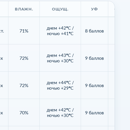
ВЛАЖН.
ОЩУЩ.
УФ
ОБЛАЧ
днем +42°C /
т.
71%
8 баллов
2%
ночью +41°C
днем +43°C /
ых
72%
9 баллов
4%
ночью +30°C
днем +44°C /
ых
72%
9 баллов
2%
ночью +29°C
днем +42°C /
ых
70%
9 баллов
15%
ночью +30°C