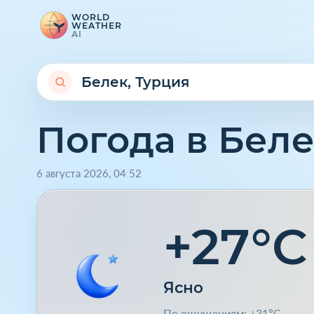
WORLD
WEATHER
AI
Погода в Бел
6 августа 2026
,
04
:
52
+27°C
Ясно
По ощущениям: +31°C