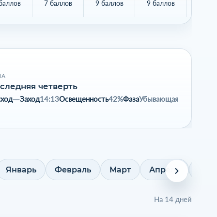
баллов
7 баллов
9 баллов
9 баллов
8 бал
НА
следняя четверть
сход
—
Заход
14:13
Освещенность
42%
Фаза
Убывающая
Январь
Февраль
Март
Апрель
Май
На 14 дней