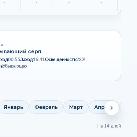
-
-
-
-
-
НА
ывающий серп
сход
00:55
Заход
16:41
Освещенность
23%
а
Убывающая
Январь
Февраль
Март
Апрель
Май
На 14 дней