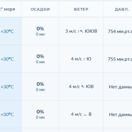
t° моря
ОСАДКИ
ВЕТЕР
ДАВЛ.
0%
+30°C
754 мм.рт.с
3 м/с ↑↖ ЮЮВ
0 мм
0%
+30°C
755 мм.рт.с
4 м/с ↑ Ю
0 мм
0%
+30°C
Нет данн
4 м/с ↖ ЮВ
0 мм
0%
+30°C
Нет данн
4 м/с ← В
0 мм