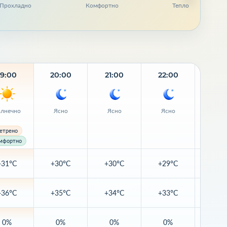
Прохладно
Комфортно
Тепло
19:00
20:00
21:00
22:00
23:
лнечно
Ясно
Ясно
Ясно
Ясн
етрено
мфортно
+31°C
+30°C
+30°C
+29°C
+29
+36°C
+35°C
+34°C
+33°C
+33
0%
0%
0%
0%
0%