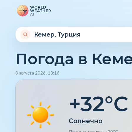
WORLD
WEATHER
AI
Погода в Кем
8 августа 2026
,
13
:
16
+32°C
Солнечно
По ощущениям: +39°C