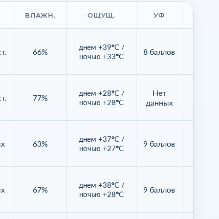
ВЛАЖН.
ОЩУЩ.
УФ
ОБЛАЧ
днем +39°C /
т.
66%
8 баллов
0%
ночью +33°C
Нет
днем +28°C /
т.
77%
0%
ночью +28°C
данных
днем +37°C /
ых
63%
9 баллов
37%
ночью +27°C
днем +38°C /
ых
67%
9 баллов
10%
ночью +28°C