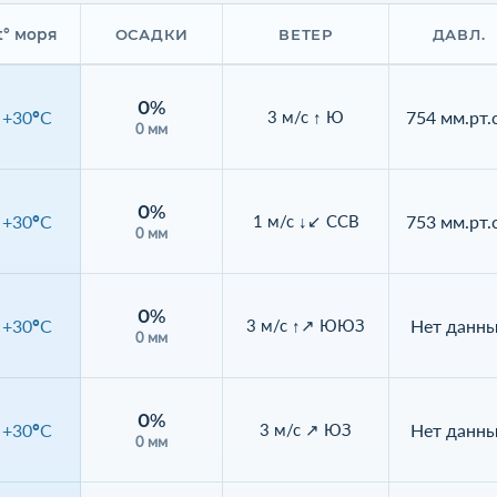
t° моря
ОСАДКИ
ВЕТЕР
ДАВЛ.
0%
+30°C
754 мм.рт.с
3 м/с ↑ Ю
0 мм
0%
+30°C
753 мм.рт.с
1 м/с ↓↙ ССВ
0 мм
0%
+30°C
Нет данн
3 м/с ↑↗ ЮЮЗ
0 мм
0%
+30°C
Нет данн
3 м/с ↗ ЮЗ
0 мм