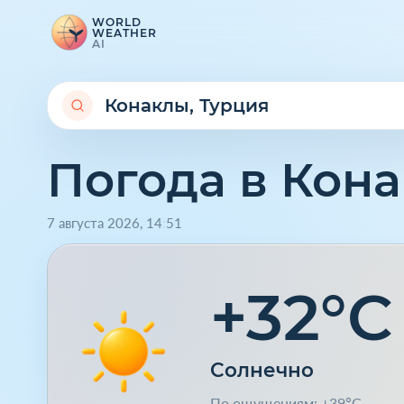
WORLD
WEATHER
AI
Погода в Кон
7 августа 2026
,
14
:
52
+32°C
Солнечно
По ощущениям: +39°C