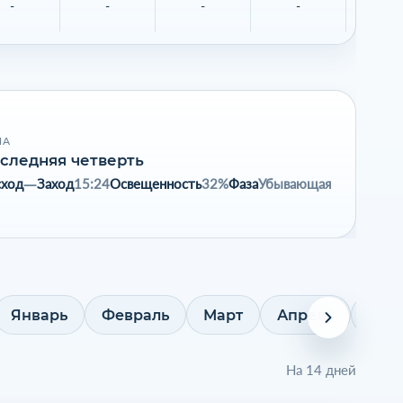
-
-
-
-
-
НА
следняя четверть
сход
—
Заход
15:24
Освещенность
32%
Фаза
Убывающая
Январь
Февраль
Март
Апрель
Май
На 14 дней