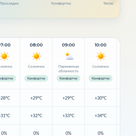
Прохладно
Комфортно
Тепло
07:00
08:00
09:00
10:00
11:0
лнечно
Солнечно
Переменная
Солнечно
Переме
облачность
облачн
мфортно
Комфортно
Комфортно
Комфортно
Комфор
+28°C
+29°C
+29°C
+30°C
+31
+31°C
+32°C
+33°C
+34°C
+35
0%
0%
0%
0%
5%