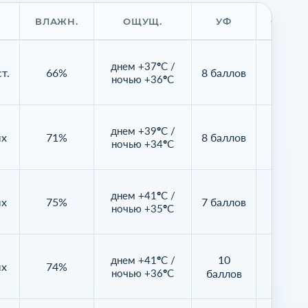
ВЛАЖН.
ОЩУЩ.
УФ
ОБЛАЧ
днем +37°C /
т.
66%
8 баллов
44%
ночью +36°C
днем +39°C /
ых
71%
8 баллов
79%
ночью +34°C
днем +41°C /
ых
75%
7 баллов
97%
ночью +35°C
10
днем +41°C /
ых
74%
47%
ночью +36°C
баллов