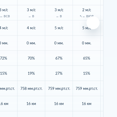
3 м/с
3 м/с
3 м/с
2 м/с
2 м/
← ВСВ
← В
← В
↖← ВЮВ
↑↖ Ю
4 м/с
4 м/с
5 м/с
5 м/с
3 м/
0 мм.
0 мм.
0 мм.
0 мм.
0 мм
72%
70%
67%
65%
65
15%
19%
27%
15%
58
мм.рт.ст.
758 мм.рт.ст.
759 мм.рт.ст.
759 мм.рт.ст.
759 мм.р
16 км
16 км
16 км
16 км
16 