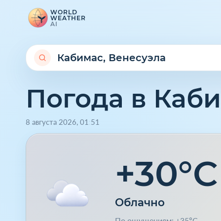
WORLD
WEATHER
AI
Погода в Каб
8 августа 2026
,
01
:
51
+30°C
Облачно
По ощущениям: +35°C