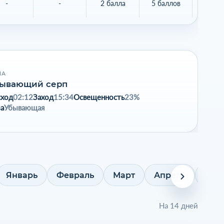
-
-
2 балла
5 баллов
6 бал
НА
ывающий серп
сход
02:12
Заход
15:34
Освещенность
23%
а
Убывающая
Январь
Февраль
Март
Апрель
Май
На 14 дней