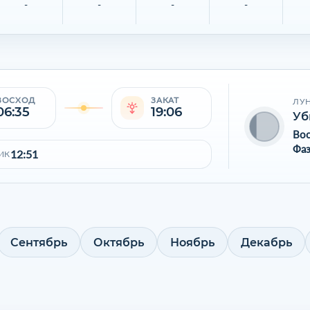
-
-
-
-
ВОСХОД
ЗАКАТ
ЛУ
06:35
19:06
Уб
Во
Фаз
12:51
ИК
Сентябрь
Октябрь
Ноябрь
Декабрь