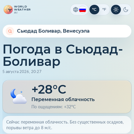
WORLD
°C
°F
WEATHER
Светлая 
Тем
AI
Погода в Сьюдад-
Боливар
5 августа 2026
,
20
:
27
+28°C
Переменная облачность
По ощущениям: +32°C
Сейчас переменная облачность. Без существенных осадков,
порывы ветра до 8 м/с.