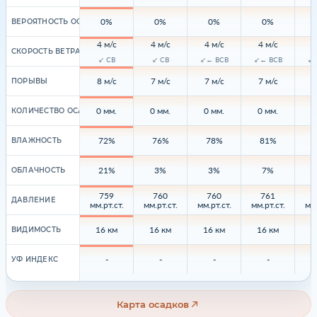
0%
0%
0%
0%
ВЕРОЯТНОСТЬ ОСАДКОВ
4 м/с
4 м/с
4 м/с
4 м/с
4
СКОРОСТЬ ВЕТРА
↙ СВ
↙ СВ
↙← ВСВ
↙← ВСВ
↙←
8 м/с
7 м/с
7 м/с
7 м/с
7
ПОРЫВЫ
0 мм.
0 мм.
0 мм.
0 мм.
0
КОЛИЧЕСТВО ОСАДКОВ
72%
76%
78%
81%
ВЛАЖНОСТЬ
21%
3%
3%
7%
ОБЛАЧНОСТЬ
759
760
760
761
ДАВЛЕНИЕ
мм.рт.ст.
мм.рт.ст.
мм.рт.ст.
мм.рт.ст.
мм.
16 км
16 км
16 км
16 км
1
ВИДИМОСТЬ
-
-
-
-
УФ ИНДЕКС
Карта осадков