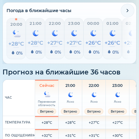
Погода в ближайшие часы
21:00
22:00
23:00
00:00
01:00
02:00
20:00
+28°C
+27°C
+27°C
+26°C
+26°C
+26°
+28°C
0%
0%
0%
0%
0%
0%
0%
Прогноз на ближайшие 36 часов
Сейчас
21:00
22:00
23:00
З
ЧАС
Переменная
Ясно
Ясно
Ясно
облачность
Ветрено
Ветрено
Ветрено
Ветрено
Ве
+28°C
+28°C
+27°C
+27°C
+
ТЕМПЕРАТУРА
+32°C
+31°C
+31°C
+30°C
+
ПО ОЩУЩЕНИЯМ