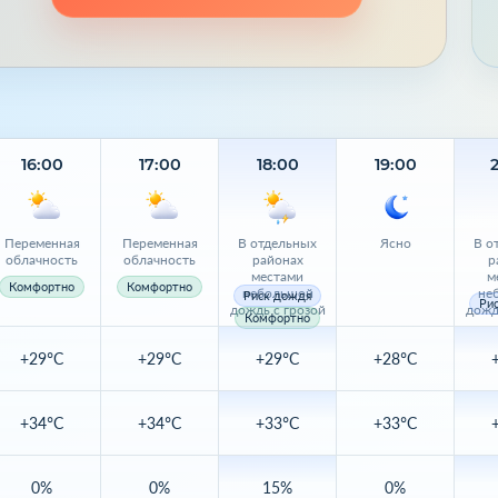
16:00
17:00
18:00
19:00
Переменная
Переменная
В отдельных
Ясно
В о
облачность
облачность
районах
р
местами
м
Комфортно
Комфортно
небольшой
не
Риск дождя
Ри
дождь с грозой
дожд
Комфортно
+29°C
+29°C
+29°C
+28°C
+34°C
+34°C
+33°C
+33°C
0%
0%
15%
0%