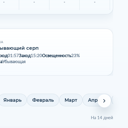
-
-
-
-
-
НА
ывающий серп
сход
01:57
Заход
15:20
Освещенность
23%
а
Убывающая
Январь
Февраль
Март
Апрель
Май
На 14 дней