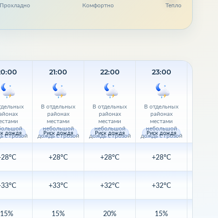
Прохладно
Комфортно
Тепло
20:00
21:00
22:00
23:00
Завт
тдельных
В отдельных
В отдельных
В отдельных
В отдел
айонах
районах
районах
районах
район
естами
местами
местами
местами
места
большой
небольшой
небольшой
небольшой
небол
ск дождя
Риск дождя
Риск дождя
Риск дождя
Риск д
ь с грозой
дождь с грозой
дождь с грозой
дождь с грозой
дождь с 
+28°C
+28°C
+28°C
+28°C
+28
+33°C
+33°C
+32°C
+32°C
+32
15%
15%
20%
15%
15