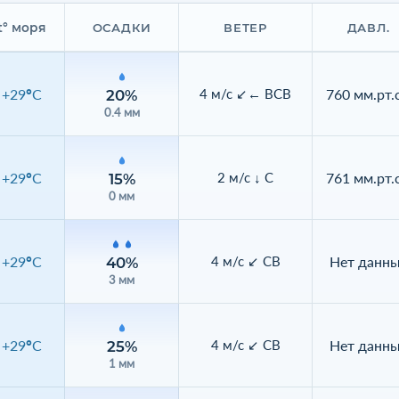
t° моря
ОСАДКИ
ВЕТЕР
ДАВЛ.
+29°C
760 мм.рт.с
4 м/с ↙← ВСВ
20%
0.4 мм
+29°C
761 мм.рт.с
2 м/с ↓ С
15%
0 мм
+29°C
Нет данн
4 м/с ↙ СВ
40%
3 мм
+29°C
Нет данн
4 м/с ↙ СВ
25%
1 мм