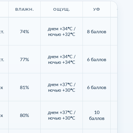
ВЛАЖН.
ОЩУЩ.
УФ
ОБЛАЧ
днем +34°C /
т.
74%
8 баллов
25%
ночью +32°C
днем +34°C /
т.
77%
6 баллов
17%
ночью +34°C
днем +37°C /
ых
81%
6 баллов
94%
ночью +30°C
10
днем +37°C /
ых
80%
73%
ночью +30°C
баллов