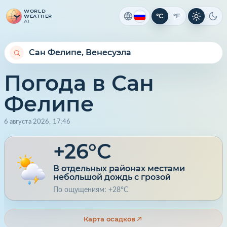
WORLD
°C
°F
WEATHER
Светлая 
Тем
AI
Погода в Сан
Фелипе
6 августа 2026
,
17
:
46
+26°C
В отдельных районах местами
небольшой дождь с грозой
По ощущениям: +28°C
Карта осадков