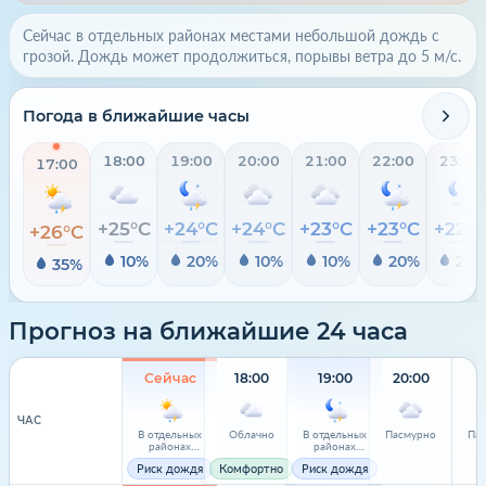
Сейчас в отдельных районах местами небольшой дождь с
грозой. Дождь может продолжиться, порывы ветра до 5 м/с.
Погода в ближайшие часы
18:00
19:00
20:00
21:00
22:00
23:00
17:00
+25°C
+24°C
+24°C
+23°C
+23°C
+22°
+26°C
10%
20%
10%
10%
20%
20
35%
Прогноз на ближайшие 24 часа
Сейчас
18:00
19:00
20:00
2
ЧАС
В отдельных
Облачно
В отдельных
Пасмурно
Па
районах
районах
местами
местами
Риск дождя
Комфортно
Риск дождя
небольшой
небольшой
дождь с грозой
дождь с грозой