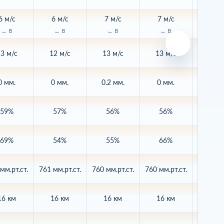
6 м/с
6 м/с
7 м/с
7 м/с
7 м/
← В
← В
← В
← В
↙← В
3 м/с
12 м/с
13 м/с
13 м/с
12 м
0 мм.
0 мм.
0.2 мм.
0 мм.
0.9 м
59%
57%
56%
56%
57
69%
54%
55%
66%
61
мм.рт.ст.
761 мм.рт.ст.
760 мм.рт.ст.
760 мм.рт.ст.
759 мм.р
16 км
16 км
16 км
16 км
16 