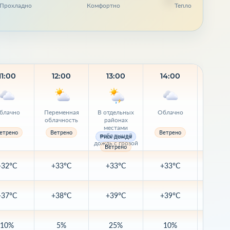
Прохладно
Комфортно
Тепло
11:00
12:00
13:00
14:00
15:
блачно
Переменная
В отдельных
Облачно
В отдел
облачность
районах
район
местами
места
етрено
Ветрено
Ветрено
небольшой
небол
Риск дождя
Риск д
дождь с грозой
дождь с 
Ветрено
Ветре
+32°C
+33°C
+33°C
+33°C
+33
+37°C
+38°C
+39°C
+39°C
+38
10%
5%
25%
10%
50