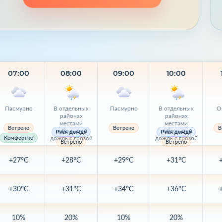
07:00
08:00
09:00
10:00
Пасмурно
В отдельных
Пасмурно
В отдельных
О
районах
районах
местами
местами
Ветрено
Ветрено
В
небольшой
небольшой
Риск дождя
Риск дождя
дождь с грозой
дождь с грозой
Комфортно
Ветрено
Ветрено
+27°C
+28°C
+29°C
+31°C
+30°C
+31°C
+34°C
+36°C
10%
20%
10%
20%