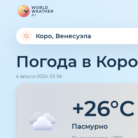
WORLD
WEATHER
AI
Погода в Коро
6 августа 2026
,
05
:
06
+26°C
Пасмурно
По ощущениям: +29°C