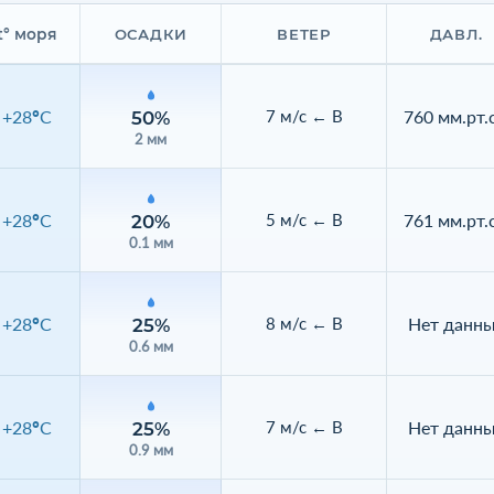
t° моря
ОСАДКИ
ВЕТЕР
ДАВЛ.
+28°C
760 мм.рт.с
7 м/с ← В
50%
2 мм
+28°C
761 мм.рт.с
5 м/с ← В
20%
0.1 мм
+28°C
Нет данн
8 м/с ← В
25%
0.6 мм
+28°C
Нет данн
7 м/с ← В
25%
0.9 мм