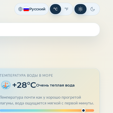
Русский
°C
°F
Светлая тема
Темная те
ТЕМПЕРАТУРА ВОДЫ В МОРЕ
+28°C
Очень теплая вода
Температура почти как у хорошо прогретой
лагуны, вода ощущается мягкой с первой минуты.