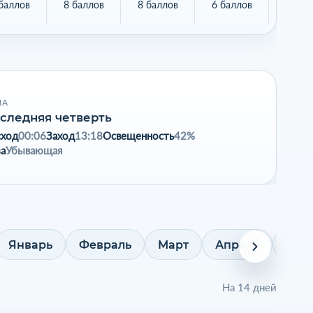
баллов
8 баллов
8 баллов
6 баллов
5 бал
НА
следняя четверть
сход
00:06
Заход
13:18
Освещенность
42%
а
Убывающая
Январь
Февраль
Март
Апрель
Май
На 14 дней