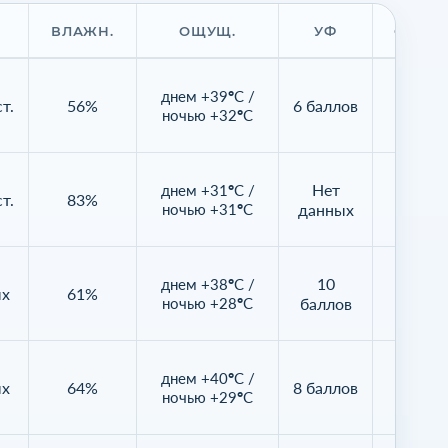
ВЛАЖН.
ОЩУЩ.
УФ
ОБЛАЧ
днем +39°C /
т.
56%
6 баллов
66%
ночью +32°C
Нет
днем +31°C /
т.
83%
92%
ночью +31°C
данных
10
днем +38°C /
ых
61%
27%
ночью +28°C
баллов
днем +40°C /
ых
64%
8 баллов
73%
ночью +29°C