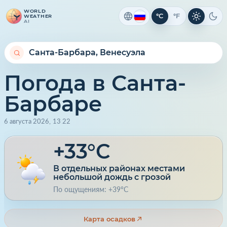
WORLD
°C
°F
WEATHER
Светлая 
Тем
AI
Погода в Санта-
Барбаре
6 августа 2026
,
13
:
22
+33°C
В отдельных районах местами
небольшой дождь с грозой
По ощущениям: +39°C
Карта осадков