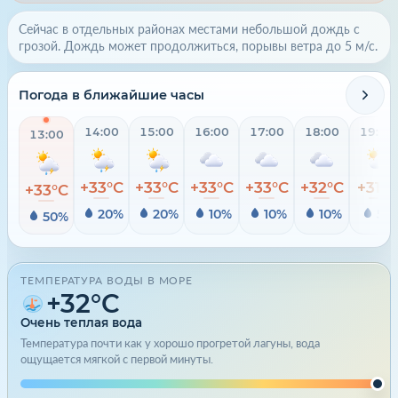
Сейчас в отдельных районах местами небольшой дождь с
грозой. Дождь может продолжиться, порывы ветра до 5 м/с.
Погода в ближайшие часы
14:00
15:00
16:00
17:00
18:00
19:00
13:00
+33°C
+33°C
+33°C
+33°C
+32°C
+31°C
+33°C
20%
20%
10%
10%
10%
5%
50%
ТЕМПЕРАТУРА ВОДЫ В МОРЕ
+32°C
Очень теплая вода
Температура почти как у хорошо прогретой лагуны, вода
ощущается мягкой с первой минуты.