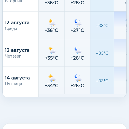
Вторник
+36°C
+28°C
0.
12 августа
+33°C
5
Среда
+36°C
+27°C
1
13 августа
+33°C
3
Четверг
+35°C
+26°C
4
14 августа
+33°C
5
Пятница
+34°C
+26°C
7