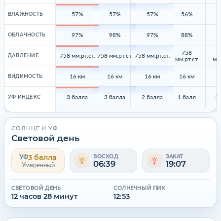
57%
57%
57%
56%
ВЛАЖНОСТЬ
97%
98%
97%
88%
ОБЛАЧНОСТЬ
758
758 мм.рт.ст.
758 мм.рт.ст.
758 мм.рт.ст.
ДАВЛЕНИЕ
мм.рт.ст.
мм.
16 км
16 км
16 км
16 км
1
ВИДИМОСТЬ
3 балла
3 балла
2 балла
1 балл
1
УФ ИНДЕКС
СОЛНЦЕ И УФ
Световой день
3 балла
УФ
ВОСХОД
ЗАКАТ
06:39
19:07
Умеренный
СВЕТОВОЙ ДЕНЬ
СОЛНЕЧНЫЙ ПИК
12 часов 28 минут
12:53