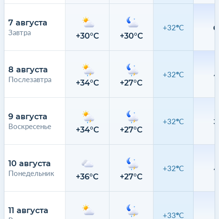
7 августа
+32°C
6
Завтра
+30°C
+30°C
3
8 августа
+32°C
4
Послезавтра
+34°C
+27°C
3
9 августа
+32°C
3
Воскресенье
+34°C
+27°C
2
10 августа
+32°C
4
Понедельник
+36°C
+27°C
2
11 августа
+33°C