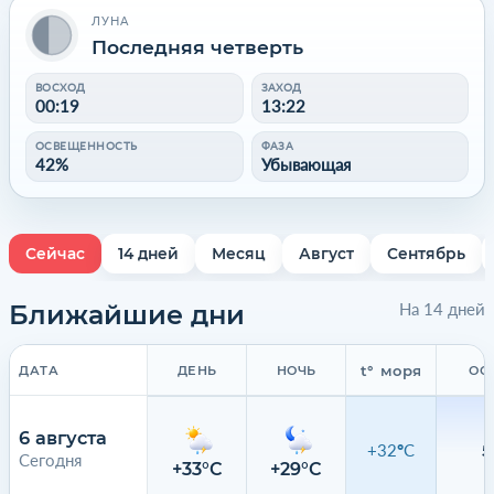
ЛУНА
Последняя четверть
ВОСХОД
ЗАХОД
00:19
13:22
ОСВЕЩЕННОСТЬ
ФАЗА
42%
Убывающая
Сейчас
14 дней
Месяц
Август
Сентябрь
Ближайшие дни
На 14 дней
t° моря
ДАТА
ДЕНЬ
НОЧЬ
ОС
6 августа
+32°C
5
Сегодня
+33°C
+29°C
3