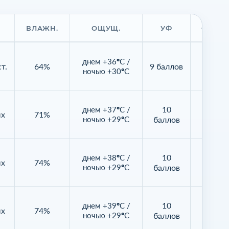
ВЛАЖН.
ОЩУЩ.
УФ
ОБЛАЧ
днем +36°C /
т.
64%
9 баллов
3%
ночью +30°C
10
днем +37°C /
ых
71%
62%
ночью +29°C
баллов
10
днем +38°C /
ых
74%
68%
ночью +29°C
баллов
10
днем +39°C /
ых
74%
39%
ночью +29°C
баллов