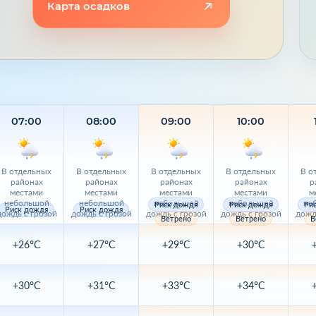
Карта осадков
07:00
08:00
09:00
10:00
В отдельных
В отдельных
В отдельных
В отдельных
В о
районах
районах
районах
районах
р
местами
местами
местами
местами
м
небольшой
небольшой
небольшой
небольшой
не
Риск дождя
Риск дождя
Ри
Риск дождя
Риск дождя
дождь с грозой
дождь с грозой
дождь с грозой
дождь с грозой
дожд
Ветрено
Ветрено
В
+26°C
+27°C
+29°C
+30°C
+30°C
+31°C
+33°C
+34°C