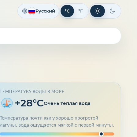
Русский
°C
°F
Светлая тема
Темная те
ТЕМПЕРАТУРА ВОДЫ В МОРЕ
+28°C
Очень теплая вода
Температура почти как у хорошо прогретой
лагуны, вода ощущается мягкой с первой минуты.