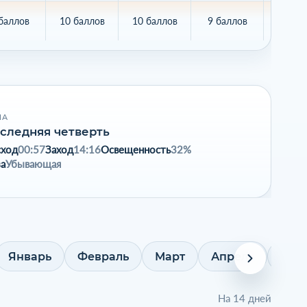
баллов
10 баллов
10 баллов
9 баллов
6 бал
НА
следняя четверть
сход
00:57
Заход
14:16
Освещенность
32%
а
Убывающая
Январь
Февраль
Март
Апрель
Май
На 14 дней