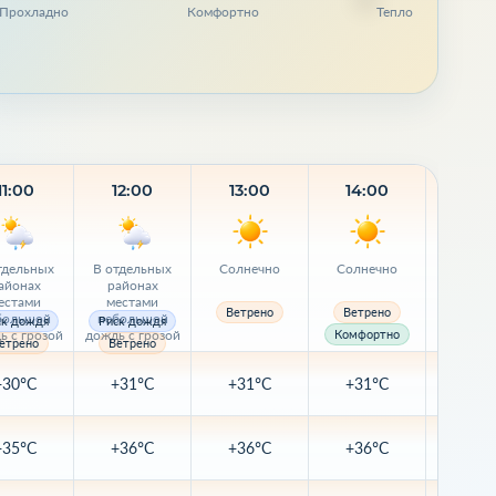
Прохладно
Комфортно
Тепло
11:00
12:00
13:00
14:00
15:
тдельных
В отдельных
Солнечно
Солнечно
Солне
айонах
районах
естами
местами
Ветрено
Ветрено
Ветре
большой
небольшой
ск дождя
Риск дождя
ь с грозой
дождь с грозой
Комфортно
етрено
Ветрено
+30°C
+31°C
+31°C
+31°C
+31
+35°C
+36°C
+36°C
+36°C
+36