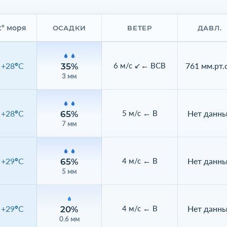
t° моря
ОСАДКИ
ВЕТЕР
ДАВЛ.
+28°C
761 мм.рт.с
6 м/с ↙← ВСВ
35%
3 мм
+28°C
Нет данн
5 м/с ← В
65%
7 мм
+29°C
Нет данн
4 м/с ← В
65%
5 мм
+29°C
Нет данн
4 м/с ← В
20%
0.6 мм