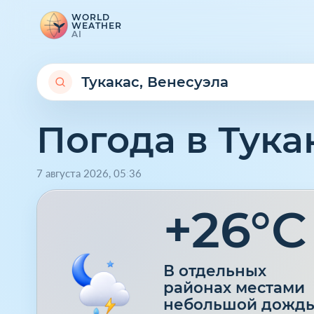
WORLD
WEATHER
AI
Погода в Тука
7 августа 2026
,
05
:
36
+26°C
В отдельных
районах местами
небольшой дожд