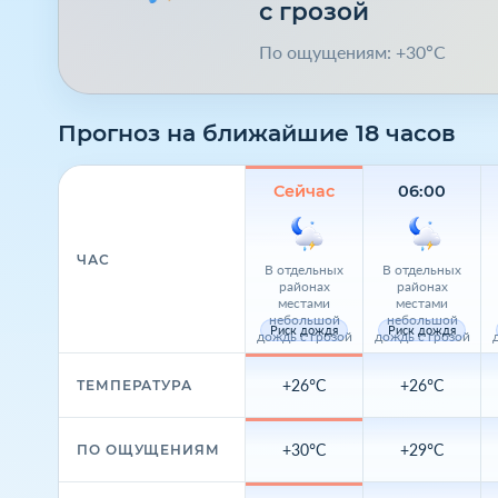
с грозой
По ощущениям: +30°C
Прогноз на ближайшие 18 часов
Сейчас
06:00
ЧАС
В отдельных
В отдельных
районах
районах
местами
местами
небольшой
небольшой
Риск дождя
Риск дождя
дождь с грозой
дождь с грозой
+26°C
+26°C
ТЕМПЕРАТУРА
+30°C
+29°C
ПО ОЩУЩЕНИЯМ