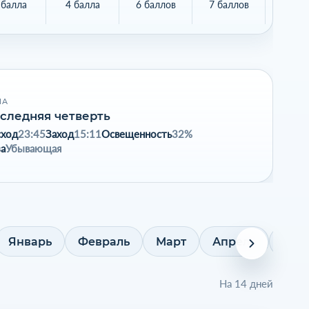
 балла
4 балла
6 баллов
7 баллов
8 бал
НА
следняя четверть
сход
23:45
Заход
15:11
Освещенность
32%
а
Убывающая
Январь
Февраль
Март
Апрель
Май
На 14 дней