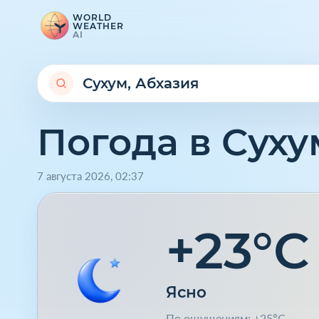
WORLD
WEATHER
AI
Погода в Суху
7 августа 2026
,
02
:
37
+23°C
Ясно
По ощущениям: +25°C