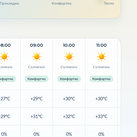
Прохладно
Комфортно
Тепло
08:00
09:00
10:00
11:00
12:
лнечно
Солнечно
Солнечно
Солнечно
Солне
мфортно
Комфортно
Комфортно
Комфортно
Комфор
+27°C
+29°C
+30°C
+30°C
+31
+29°C
+31°C
+32°C
+33°C
+34
0%
0%
0%
0%
0%