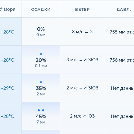
t° моря
ОСАДКИ
ВЕТЕР
ДАВЛ.
0%
+28°C
755 мм.рт.с
3 м/с → З
0 мм
+28°C
756 мм.рт.с
3 м/с →↗ ЗЮЗ
20%
0.1 мм
+29°C
Нет данн
2 м/с →↗ ЗЮЗ
35%
2 мм
+28°C
Нет данн
2 м/с ↗ ЮЗ
45%
7 мм