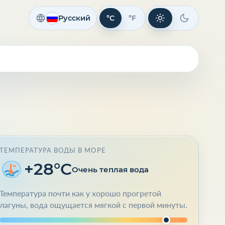
Русский
°C
°F
Светлая тема
Темная те
ТЕМПЕРАТУРА ВОДЫ В МОРЕ
+28°C
Очень теплая вода
Температура почти как у хорошо прогретой
лагуны, вода ощущается мягкой с первой минуты.