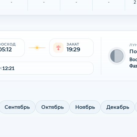
-
-
-
-
2
ВОСХОД
ЗАКАТ
ЛУ
05:12
19:29
По
Во
Фаз
12:21
К
Сентябрь
Октябрь
Ноябрь
Декабрь