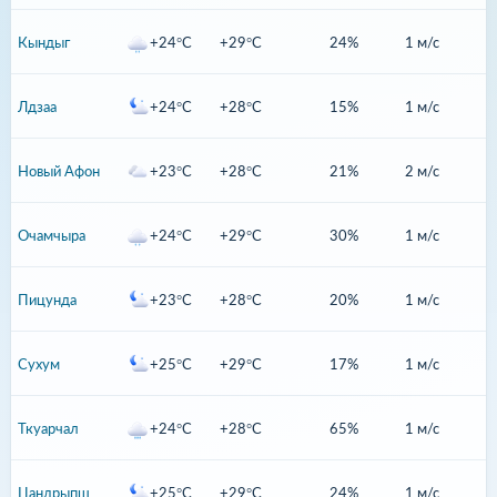
Кындыг
+24°C
+29°C
24%
1 м/с
Лдзаа
+24°C
+28°C
15%
1 м/с
Новый Афон
+23°C
+28°C
21%
2 м/с
Очамчыра
+24°C
+29°C
30%
1 м/с
Пицунда
+23°C
+28°C
20%
1 м/с
Сухум
+25°C
+29°C
17%
1 м/с
Ткуарчал
+24°C
+28°C
65%
1 м/с
Цандрыпш
+25°C
+29°C
24%
1 м/с