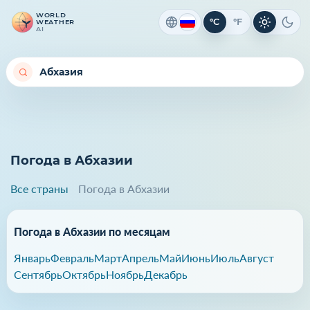
WORLD
°C
°F
WEATHER
Светлая 
Темн
AI
Погода в Абхазии
Все страны
Погода в Абхазии
Погода в Абхазии по месяцам
Январь
Февраль
Март
Апрель
Май
Июнь
Июль
Август
Сентябрь
Октябрь
Ноябрь
Декабрь