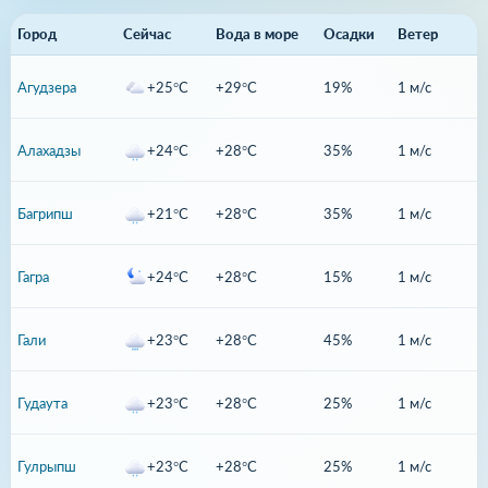
Город
Сейчас
Вода в море
Осадки
Ветер
Агудзера
+25°C
+29°C
19%
1 м/с
Алахадзы
+24°C
+28°C
35%
1 м/с
Багрипш
+21°C
+28°C
35%
1 м/с
Гагра
+24°C
+28°C
15%
1 м/с
Гали
+23°C
+28°C
45%
1 м/с
Гудаута
+23°C
+28°C
25%
1 м/с
Гулрыпш
+23°C
+28°C
25%
1 м/с