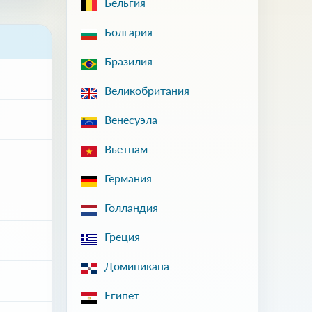
Бельгия
Болгария
Бразилия
Великобритания
Венесуэла
Вьетнам
Германия
Голландия
Греция
Доминикана
Египет