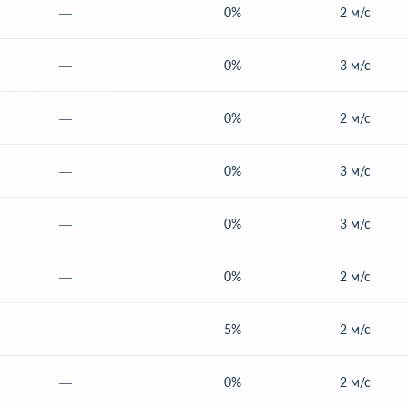
—
0%
2 м/с
—
0%
3 м/с
—
0%
2 м/с
—
0%
3 м/с
—
0%
3 м/с
—
0%
2 м/с
—
5%
2 м/с
—
0%
2 м/с