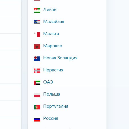
Ливан
Малайзия
Мальта
Марокко
Новая Зеландия
Норвегия
ОАЭ
Польша
Португалия
Россия