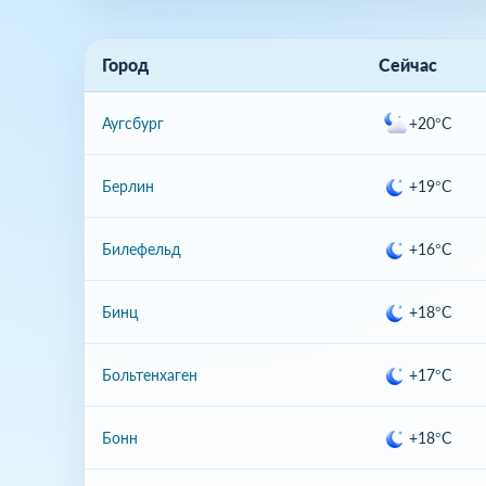
Город
Сейчас
Аугсбург
+20°C
Берлин
+19°C
Билефельд
+16°C
Бинц
+18°C
Больтенхаген
+17°C
Бонн
+18°C