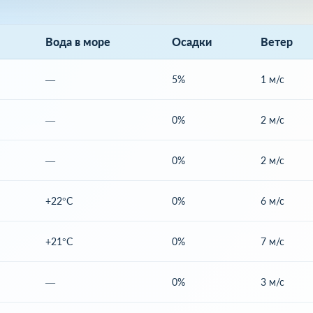
Вода в море
Осадки
Ветер
—
5%
1 м/с
—
0%
2 м/с
—
0%
2 м/с
+22°C
0%
6 м/с
+21°C
0%
7 м/с
—
0%
3 м/с