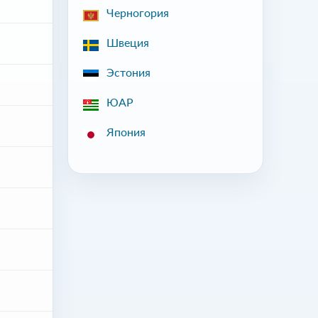
Черногория
Швеция
Эстония
ЮАР
Япония