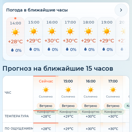
Погода в ближайшие часы
15:00
16:00
17:00
18:00
19:00
20:00
14:00
+29°C
+30°C
+30°C
+29°C
+29°C
+27°
+28°C
0%
0%
0%
0%
0%
0%
0%
Прогноз на ближайшие 15 часов
Сейчас
15:00
16:00
17:00
ЧАС
Солнечно
Солнечно
Солнечно
Солнечно
Со
Ветрено
Ветрено
Ветрено
Ветрено
Ко
Комфортно
Комфортно
Комфортно
Комфортно
+28°C
+29°C
+30°C
+30°C
ТЕМПЕРАТУРА
+28°C
+29°C
+30°C
+30°C
ПО ОЩУЩЕНИЯМ