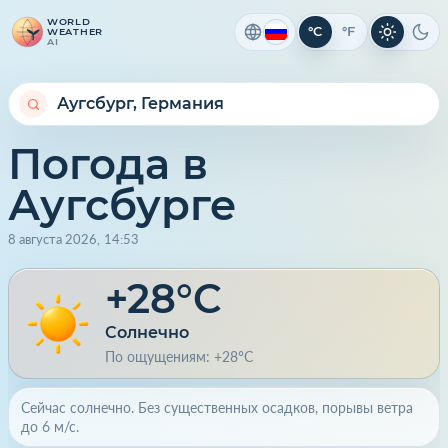
WORLD
°C
°F
WEATHER
Светлая 
Тем
AI
Погода в
Аугсбурге
8 августа 2026
,
14
:
53
+28°C
Солнечно
По ощущениям: +28°C
Сейчас солнечно. Без существенных осадков, порывы ветра
до 6 м/с.