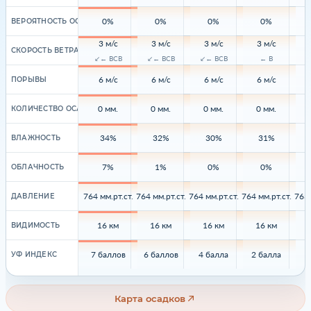
0%
0%
0%
0%
ВЕРОЯТНОСТЬ ОСАДКОВ
3 м/с
3 м/с
3 м/с
3 м/с
СКОРОСТЬ ВЕТРА
↙← ВСВ
↙← ВСВ
↙← ВСВ
← В
6 м/с
6 м/с
6 м/с
6 м/с
ПОРЫВЫ
0 мм.
0 мм.
0 мм.
0 мм.
КОЛИЧЕСТВО ОСАДКОВ
34%
32%
30%
31%
ВЛАЖНОСТЬ
7%
1%
0%
0%
ОБЛАЧНОСТЬ
764 мм.рт.ст.
764 мм.рт.ст.
764 мм.рт.ст.
764 мм.рт.ст.
763 
ДАВЛЕНИЕ
16 км
16 км
16 км
16 км
ВИДИМОСТЬ
7 баллов
6 баллов
4 балла
2 балла
1
УФ ИНДЕКС
Карта осадков