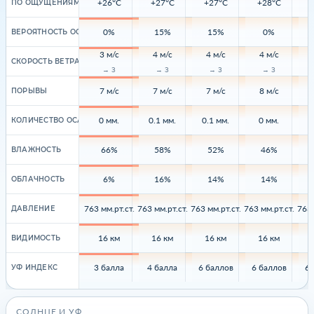
+26°C
+27°C
+27°C
+28°C
ПО ОЩУЩЕНИЯМ
0%
15%
15%
0%
ВЕРОЯТНОСТЬ ОСАДКОВ
3 м/с
4 м/с
4 м/с
4 м/с
СКОРОСТЬ ВЕТРА
→ З
→ З
→ З
→ З
7 м/с
7 м/с
7 м/с
8 м/с
ПОРЫВЫ
0 мм.
0.1 мм.
0.1 мм.
0 мм.
КОЛИЧЕСТВО ОСАДКОВ
66%
58%
52%
46%
ВЛАЖНОСТЬ
6%
16%
14%
14%
ОБЛАЧНОСТЬ
763 мм.рт.ст.
763 мм.рт.ст.
763 мм.рт.ст.
763 мм.рт.ст.
763 
ДАВЛЕНИЕ
16 км
16 км
16 км
16 км
ВИДИМОСТЬ
3 балла
4 балла
6 баллов
6 баллов
6 
УФ ИНДЕКС
СОЛНЦЕ И УФ