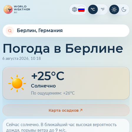
WORLD
°C
°F
WEATHER
Светлая 
Тем
AI
Погода в Берлине
6 августа 2026
,
10
:
18
+25°C
Солнечно
По ощущениям: +26°C
Карта осадков
Сейчас солнечно. В ближайший час высокая вероятность
дождя, порывы ветра до 9 м/с.