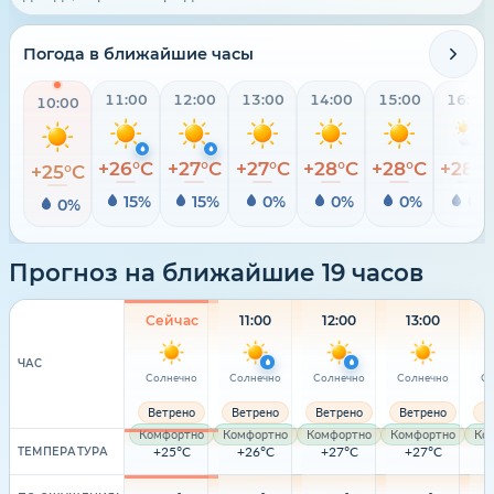
Погода в ближайшие часы
11:00
12:00
13:00
14:00
15:00
16:00
10:00
+26°C
+27°C
+27°C
+28°C
+28°C
+28°
+25°C
15%
15%
0%
0%
0%
0%
0%
Прогноз на ближайшие 19 часов
Сейчас
11:00
12:00
13:00
ЧАС
Солнечно
Солнечно
Солнечно
Солнечно
Со
Ветрено
Ветрено
Ветрено
Ветрено
В
Комфортно
Комфортно
Комфортно
Комфортно
Ко
+25°C
+26°C
+27°C
+27°C
ТЕМПЕРАТУРА