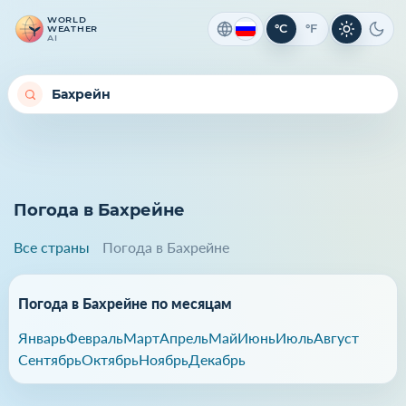
WORLD
°C
°F
WEATHER
Светлая 
Темн
AI
Погода в Бахрейне
Все страны
Погода в Бахрейне
Погода в Бахрейне по месяцам
Январь
Февраль
Март
Апрель
Май
Июнь
Июль
Август
Сентябрь
Октябрь
Ноябрь
Декабрь