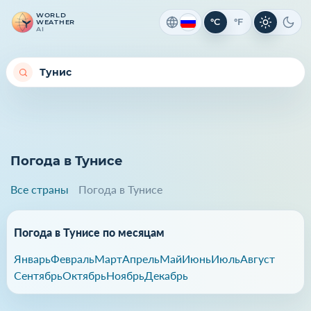
WORLD
°C
°F
WEATHER
Светлая 
Темн
AI
Погода в Тунисе
Все страны
Погода в Тунисе
Погода в Тунисе по месяцам
Январь
Февраль
Март
Апрель
Май
Июнь
Июль
Август
Сентябрь
Октябрь
Ноябрь
Декабрь