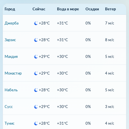
Город
Сейчас
Вода в море
Осадки
Ветер
Джерба
+28°C
+31°C
0%
7 м/с
Зарзис
+28°C
+31°C
0%
8 м/с
Махдия
+29°C
+30°C
0%
5 м/с
Монастир
+29°C
+30°C
0%
4 м/с
Набель
+28°C
+30°C
0%
5 м/с
Сусс
+29°C
+30°C
0%
3 м/с
Тунис
+28°C
+31°C
0%
4 м/с