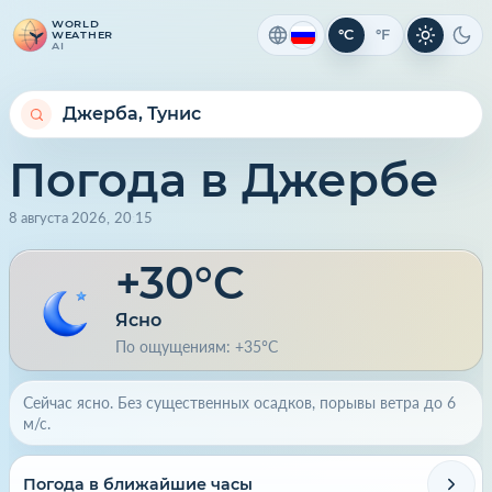
WORLD
°C
°F
WEATHER
Светлая 
Тем
AI
Погода в Джербе
8 августа 2026
,
20
:
15
+30°C
Ясно
По ощущениям: +35°C
Сейчас ясно. Без существенных осадков, порывы ветра до 6
м/с.
Погода в ближайшие часы