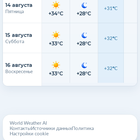
14 августа
+31°C
Пятница
0
+34°C
+28°C
15 августа
+32°C
Суббота
0
+33°C
+28°C
16 августа
+32°C
Воскресенье
0
+33°C
+28°C
World Weather AI
Контакты
Источники данных
Политика
Настройки cookie