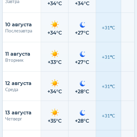
Завтра
0
+34°C
+34°C
10 августа
+31°C
Послезавтра
0
+34°C
+27°C
11 августа
+31°C
Вторник
0
+33°C
+27°C
12 августа
+31°C
Среда
0
+34°C
+28°C
13 августа
+31°C
Четверг
0
+35°C
+28°C