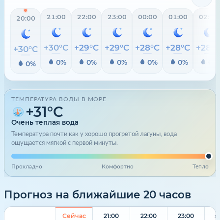
21:00
22:00
23:00
00:00
01:00
02:00
20:00
+30°C
+29°C
+29°C
+28°C
+28°C
+28°
+30°C
0%
0%
0%
0%
0%
0%
0%
ТЕМПЕРАТУРА ВОДЫ В МОРЕ
+31°C
Очень теплая вода
Температура почти как у хорошо прогретой лагуны, вода
ощущается мягкой с первой минуты.
Прохладно
Комфортно
Тепло
Прогноз на ближайшие 20 часов
Сейчас
21:00
22:00
23:00
З