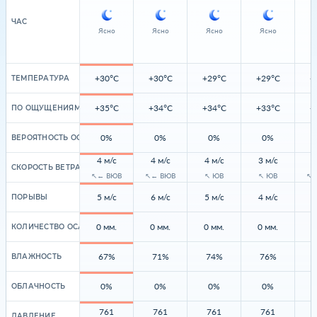
ЧАС
Ясно
Ясно
Ясно
Ясно
+30°C
+30°C
+29°C
+29°C
+
ТЕМПЕРАТУРА
+35°C
+34°C
+34°C
+33°C
+
ПО ОЩУЩЕНИЯМ
0%
0%
0%
0%
ВЕРОЯТНОСТЬ ОСАДКОВ
4 м/с
4 м/с
4 м/с
3 м/с
1
СКОРОСТЬ ВЕТРА
↖← ВЮВ
↖← ВЮВ
↖ ЮВ
↖ ЮВ
↖←
5 м/с
6 м/с
5 м/с
4 м/с
4
ПОРЫВЫ
0 мм.
0 мм.
0 мм.
0 мм.
0
КОЛИЧЕСТВО ОСАДКОВ
67%
71%
74%
76%
ВЛАЖНОСТЬ
0%
0%
0%
0%
ОБЛАЧНОСТЬ
761
761
761
761
ДАВЛЕНИЕ