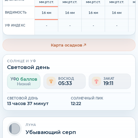
мм.рт.ст.
мм.рт.ст.
мм.рт.ст.
мм.рт.ст.
мм.
16 км
16 км
16 км
16 км
1
ВИДИМОСТЬ
-
-
-
-
УФ ИНДЕКС
Карта осадков
СОЛНЦЕ И УФ
Световой день
0 баллов
УФ
ВОСХОД
ЗАКАТ
05:33
19:11
Низкий
СВЕТОВОЙ ДЕНЬ
СОЛНЕЧНЫЙ ПИК
13 часов 37 минут
12:22
ЛУНА
Убывающий серп