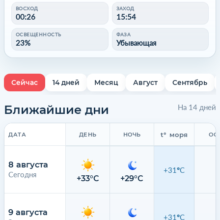
ВОСХОД
ЗАХОД
00:26
15:54
ОСВЕЩЕННОСТЬ
ФАЗА
23%
Убывающая
Сейчас
14 дней
Месяц
Август
Сентябрь
Ближайшие дни
На 14 дней
t° моря
ДАТА
ДЕНЬ
НОЧЬ
ОС
8 августа
+31°C
Сегодня
0
+33°C
+29°C
9 августа
+31°C