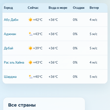
Город
Сейчас
Вода в море
Осадки
Ветер
Абу Даби
+42°C
+36°C
0%
4 м/с
Аджман
+43°C
+36°C
0%
5 м/с
Дубай
+39°C
+36°C
0%
5 м/с
Рас эль Хайма
+43°C
+36°C
0%
4 м/с
Шарджа
+40°C
+36°C
0%
5 м/с
Все страны