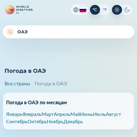
WORLD
°C
°F
WEATHER
Светлая 
Темн
AI
Погода в ОАЭ
Все страны
Погода в ОАЭ
Погода в ОАЭ по месяцам
Январь
Февраль
Март
Апрель
Май
Июнь
Июль
Август
Сентябрь
Октябрь
Ноябрь
Декабрь