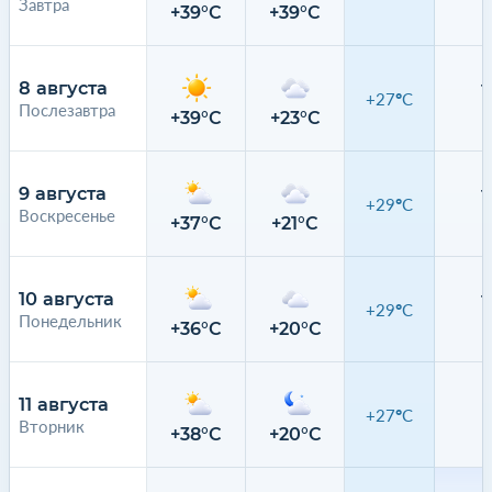
Завтра
0
+39°C
+39°C
8 августа
+27°C
Послезавтра
0
+39°C
+23°C
9 августа
+29°C
Воскресенье
0
+37°C
+21°C
10 августа
+29°C
Понедельник
0
+36°C
+20°C
11 августа
+27°C
Вторник
0
+38°C
+20°C