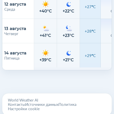
12 августа
+27°C
Среда
+40°C
+22°C
0.
13 августа
+28°C
Четверг
+41°C
+23°C
0.
14 августа
+29°C
Пятница
0
+39°C
+21°C
World Weather AI
Контакты
Источники данных
Политика
Настройки cookie