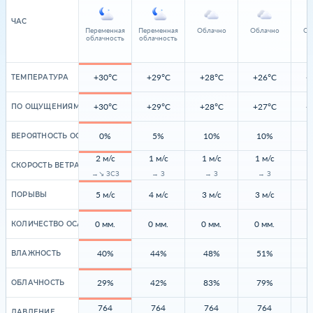
ЧАС
Переменная
Переменная
Облачно
Облачно
Об
облачность
облачность
+30°C
+29°C
+28°C
+26°C
+
ТЕМПЕРАТУРА
+30°C
+29°C
+28°C
+27°C
+
ПО ОЩУЩЕНИЯМ
0%
5%
10%
10%
ВЕРОЯТНОСТЬ ОСАДКОВ
2 м/с
1 м/с
1 м/с
1 м/с
1
СКОРОСТЬ ВЕТРА
→↘ ЗСЗ
→ З
→ З
→ З
5 м/с
4 м/с
3 м/с
3 м/с
2
ПОРЫВЫ
0 мм.
0 мм.
0 мм.
0 мм.
0
КОЛИЧЕСТВО ОСАДКОВ
40%
44%
48%
51%
ВЛАЖНОСТЬ
29%
42%
83%
79%
ОБЛАЧНОСТЬ
764
764
764
764
ДАВЛЕНИЕ