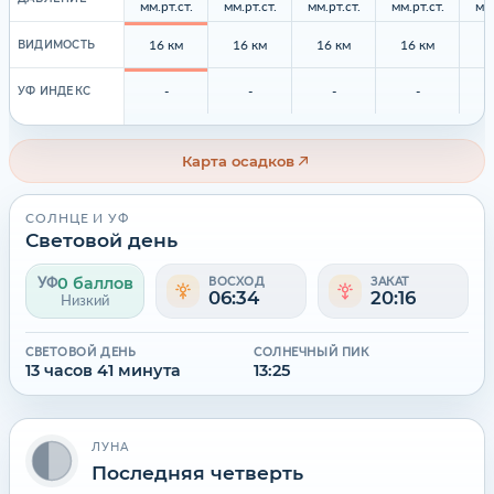
мм.рт.ст.
мм.рт.ст.
мм.рт.ст.
мм.рт.ст.
мм.
16 км
16 км
16 км
16 км
1
ВИДИМОСТЬ
-
-
-
-
УФ ИНДЕКС
Карта осадков
СОЛНЦЕ И УФ
Световой день
0 баллов
УФ
ВОСХОД
ЗАКАТ
06:34
20:16
Низкий
СВЕТОВОЙ ДЕНЬ
СОЛНЕЧНЫЙ ПИК
13 часов 41 минута
13:25
ЛУНА
Последняя четверть