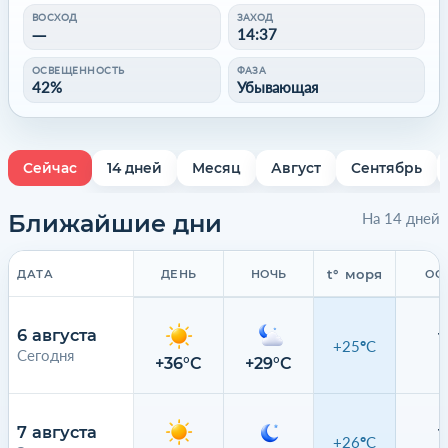
ВОСХОД
ЗАХОД
—
14:37
ОСВЕЩЕННОСТЬ
ФАЗА
42%
Убывающая
Сейчас
14 дней
Месяц
Август
Сентябрь
Ближайшие дни
На 14 дней
t° моря
ДАТА
ДЕНЬ
НОЧЬ
ОС
6 августа
+25°C
Сегодня
0
+36°C
+29°C
7 августа
+26°C