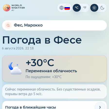
WORLD
°C
°F
WEATHER
Светлая 
Тем
AI
Погода в Фесе
6 августа 2026
,
22
:
18
+30°C
Переменная облачность
По ощущениям: +30°C
Сейчас переменная облачность. Без существенных осадков,
порывы ветра до 5 м/с.
Погода в ближайшие часы