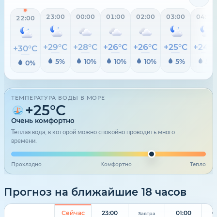
23:00
00:00
01:00
02:00
03:00
04:00
22:00
+29°C
+28°C
+26°C
+26°C
+25°C
+24°
+30°C
5%
10%
10%
10%
5%
5%
0%
ТЕМПЕРАТУРА ВОДЫ В МОРЕ
+25°C
Очень комфортно
Теплая вода, в которой можно спокойно проводить много
времени.
Прохладно
Комфортно
Тепло
Прогноз на ближайшие 18 часов
Сейчас
23:00
01:00
0
Завтра